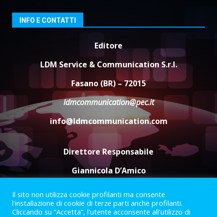
da fuoco
6 Agosto 2026 18:13
3
INFO E CONTATTI
Editore
Carta d’identità: continua il piano
di aperture straordinarie del
LDM Service & Communication S.r.l.
Comune di Fasano
6 Agosto 2026 14:16
4
Fasano (BR) – 72015
ldmcommunication@pec.it
Grazia Neglia, coordinatrice
cittadina di Fratelli d’Italia,
info@ldmcommunication.com
pronta a tornare in Consiglio
comunale
5
6 Agosto 2026 08:00
Direttore Responsabile
Giannicola D’Amico
Il sito non utilizza cookie profilanti ma consente
Termini e Condizioni
Privacy Policy
l'installazione di cookie di terze parti anche profilanti.
Informazioni Legali
Cliccando su “Accetta”, l'utente acconsente all'utilizzo di