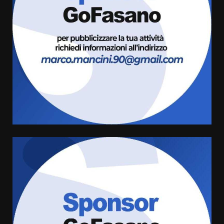
Fasanese ferito a colpi di arma
da fuoco
6 Agosto 2026 18:13
3
Carta d’identità: continua il piano
di aperture straordinarie del
Comune di Fasano
6 Agosto 2026 14:16
4
Grazia Neglia, coordinatrice
cittadina di Fratelli d’Italia,
pronta a tornare in Consiglio
comunale
5
6 Agosto 2026 08:00
Cura dei beni comuni e
cittadinanza attiva: online
l’avviso per la gestione
condivisa della Villetta di