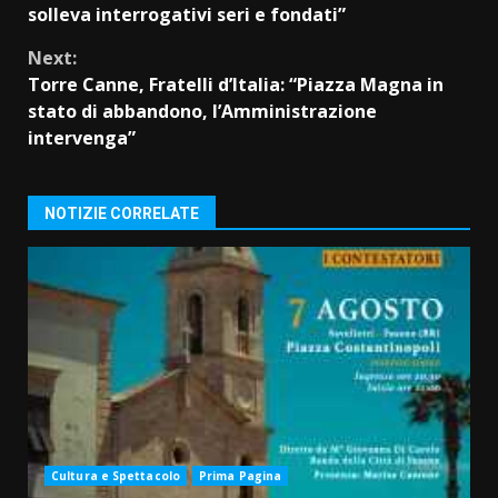
Reading
solleva interrogativi seri e fondati”
Next:
Torre Canne, Fratelli d’Italia: “Piazza Magna in
stato di abbandono, l’Amministrazione
intervenga”
NOTIZIE CORRELATE
Cultura e Spettacolo
Prima Pagina