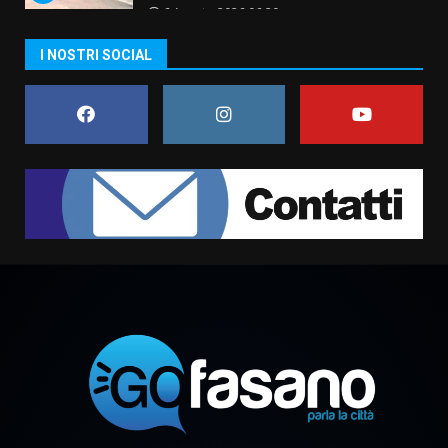
6 Agosto 2026 06:20
La magia del Minareto e la prima
I NOSTRI SOCIAL
assoluta de “L’Albergo
Belvedere. Il rapimento”
6 Agosto 2026 06:15
7
“I Contestatori: Musica di
Rivoluzione”: nuovo
appuntamento con “Fasano in
Banda”
1
7 Agosto 2026 06:05
US Fasano, Scianaro: “Profonda
amarezza per esclusione dal
campionato di calcio”
7 Agosto 2026 06:00
2
Fasanese ferito a colpi di arma