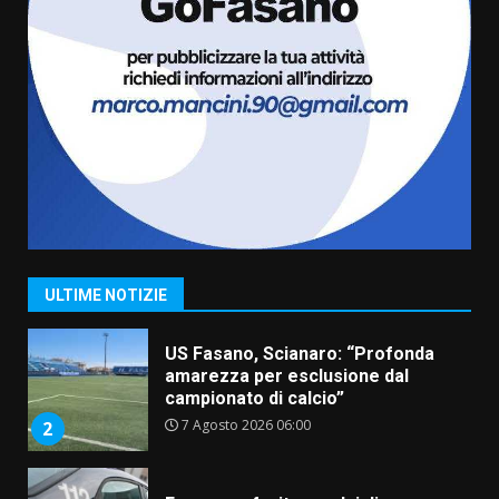
6
Laureto
6 Agosto 2026 06:20
La magia del Minareto e la prima
assoluta de “L’Albergo
Belvedere. Il rapimento”
6 Agosto 2026 06:15
7
“I Contestatori: Musica di
Rivoluzione”: nuovo
appuntamento con “Fasano in
Banda”
1
ULTIME NOTIZIE
7 Agosto 2026 06:05
US Fasano, Scianaro: “Profonda
amarezza per esclusione dal
campionato di calcio”
7 Agosto 2026 06:00
2