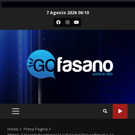
Skip
7 Agosto 2026 06:10
to
Facebook
Instagram
Youtube
content
PRIMARY
MENU
Home
Prima Pagina
Meteo, il maestrale smorza la calura nel fine settimana. Le