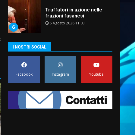
Truffatori in azione nelle
frazioni fasanesi
5 Agosto 2026 11:03
6
:
Residenti di Savelletri
a
I NOSTRI SOCIAL
scrivono al Prefetto: “Noi
e
cittadini di serie B”
5 Agosto 2026 06:15
7
Facebook
Instagram
Youtube
Carta d’identità: continua il
piano di aperture
straordinarie del Comune di
Fasano
1
6 Agosto 2026 14:16
Grazia Neglia, coordinatrice
cittadina di Fratelli d’Italia,
pronta a tornare in Consiglio
comunale