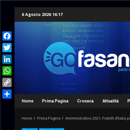
Skip
6 Agosto 2026 16:17
to
content
Facebook
Twitter
LinkedIn
WhatsApp
Copy
Link
Home
Prima Pagina
Cronaca
Attualità
P
Condividi
Home
Prima Pagina
Amministrative 2021, Fratelli d’Italia