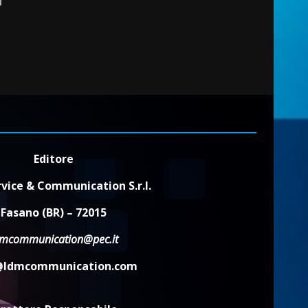
2
6 Agosto 2026 08:00
Cura dei beni comuni e
cittadinanza attiva: online
l’avviso per la gestione
condivisa della Villetta di
3
Laureto
6 Agosto 2026 06:20
La magia del Minareto e la
prima assoluta de “L’Albergo
Editore
Belvedere. Il rapimento”
6 Agosto 2026 06:15
4
vice & Communication S.r.l.
Fasano (BR) – 72015
Serie D, l’Us Fasano è
dmcommunication@pec.it
escluso dal campionato
5 Agosto 2026 17:30
@ldmcommunication.com
5