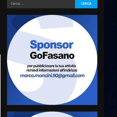
Ricerca
per:
Cura dei beni comuni e
cittadinanza attiva: online
l’avviso per la gestione
condivisa della Villetta di
3
Laureto
6 Agosto 2026 06:20
La magia del Minareto e la
prima assoluta de “L’Albergo
Belvedere. Il rapimento”
6 Agosto 2026 06:15
4
Serie D, l’Us Fasano è
escluso dal campionato
5 Agosto 2026 17:30
5