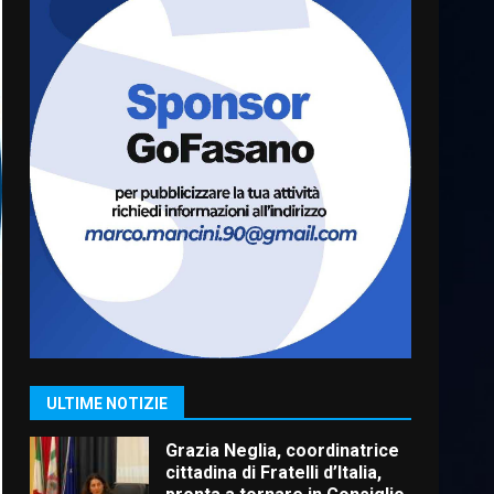
Truffatori in azione nelle
frazioni fasanesi
5 Agosto 2026 11:03
6
Residenti di Savelletri
scrivono al Prefetto: “Noi
cittadini di serie B”
5 Agosto 2026 06:15
7
Carta d’identità: continua il
piano di aperture
straordinarie del Comune di
Fasano
1
ULTIME NOTIZIE
6 Agosto 2026 14:16
Grazia Neglia, coordinatrice
cittadina di Fratelli d’Italia,