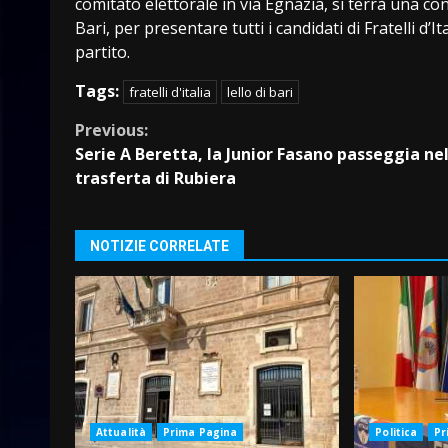
comitato elettorale in via Egnazia, si terrà una c
Bari, per presentare tutti i candidati di Fratelli d’
partito.
Tags:
fratelli d'italia
lello di bari
Continue
Previous:
Serie A Beretta, la Junior Fasano passeggia ne
Reading
trasferta di Rubiera
NOTIZIE CORRELATE
Attualità
Prima Pagina
Politica
Pr