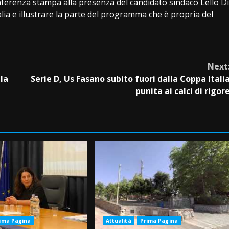
onferenza stampa alla presenza del candidato sindaco Lello Di
Italia e illustrare la parte del programma che è propria del
Next
lla
Serie D, Us Fasano subito fuori dalla Coppa Itali
punita ai calci di rigor
ima Pagina
Attualità
Prima Pagina