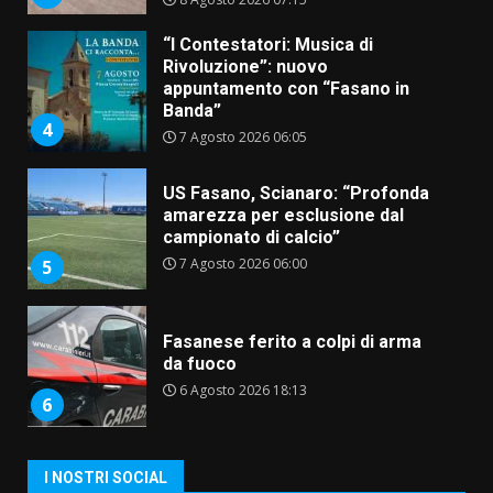
7 Agosto 2026 06:05
US Fasano, Scianaro: “Profonda
amarezza per esclusione dal
campionato di calcio”
7 Agosto 2026 06:00
5
Fasanese ferito a colpi di arma
da fuoco
6 Agosto 2026 18:13
6
Carta d’identità: continua il piano
di aperture straordinarie del
Comune di Fasano
6 Agosto 2026 14:16
7
La Banda Città di Fasano apre
I NOSTRI SOCIAL
ufficialmente la Festa di