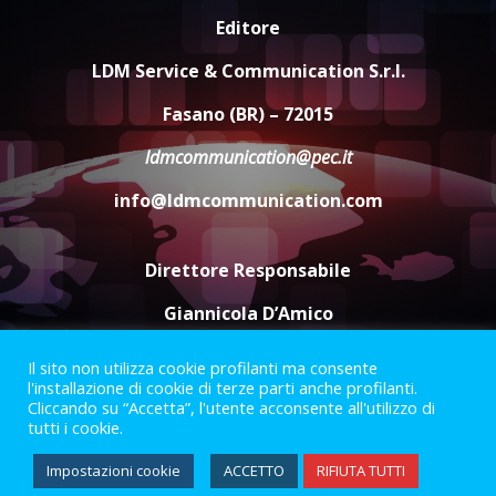
Editore
US Fasano, Scianaro: “Profonda
amarezza per esclusione dal
LDM Service & Communication S.r.l.
campionato di calcio”
7 Agosto 2026 06:00
5
Fasano (BR) – 72015
ldmcommunication@pec.it
info@ldmcommunication.com
Direttore Responsabile
Giannicola D’Amico
Il sito non utilizza cookie profilanti ma consente
Termini e Condizioni
Privacy Policy
l'installazione di cookie di terze parti anche profilanti.
Informazioni Legali
Cliccando su “Accetta”, l'utente acconsente all'utilizzo di
tutti i cookie.
Facebook
Instagram
Youtube
Impostazioni cookie
ACCETTO
RIFIUTA TUTTI