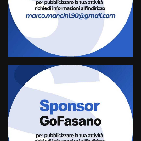
4
7 Agosto 2026 06:05
US Fasano, Scianaro: “Profonda
amarezza per esclusione dal
campionato di calcio”
7 Agosto 2026 06:00
5
Fasanese ferito a colpi di arma
da fuoco
6 Agosto 2026 18:13
6
Carta d’identità: continua il piano
di aperture straordinarie del
Comune di Fasano
6 Agosto 2026 14:16
7
La Banda Città di Fasano apre