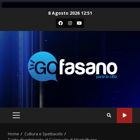
Skip
8 Agosto 2026 12:51
to
Facebook
Instagram
Youtube
content
PRIMARY
MENU
Home
Cultura e Spettacolo
Tanto divertimento al Carnevale di Montalbano