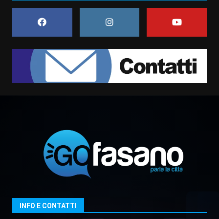
Savelletri
8 Agosto 2026 11:00
1
Savelletri in festa, domani sera
grande spettacolo con Uccio De
Santis
8 Agosto 2026 07:30
2
Politiche Giovanili e Mobilità
Sostenibile: premiati gli studenti
universitari del bando “La strada
giusta”
3
8 Agosto 2026 07:15
“I Contestatori: Musica di
Rivoluzione”: nuovo
appuntamento con “Fasano in
Banda”
4
INFO E CONTATTI
7 Agosto 2026 06:05