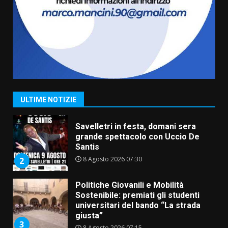
ufficialmente la Festa di
Savelletri
8 Agosto 2026 11:00
1
Savelletri in festa, domani sera
grande spettacolo con Uccio De
Santis
8 Agosto 2026 07:30
2
ULTIME NOTIZIE
Politiche Giovanili e Mobilità
Sostenibile: premiati gli studenti
universitari del bando “La strada
giusta”
3
8 Agosto 2026 07:15
“I Contestatori: Musica di
Rivoluzione”: nuovo
appuntamento con “Fasano in
Banda”
4