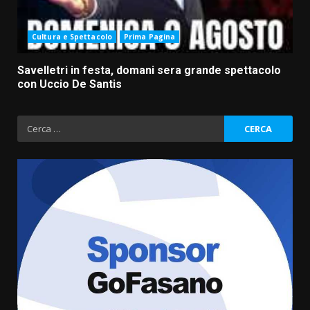
Cultura e Spettacolo
Prima Pagina
Savelletri in festa, domani sera grande spettacolo
con Uccio De Santis
Ricerca
per:
Politiche Giovanili e Mobilità
Sostenibile: premiati gli studenti
universitari del bando “La strada
giusta”
3
8 Agosto 2026 07:15
“I Contestatori: Musica di
Rivoluzione”: nuovo
appuntamento con “Fasano in
Banda”