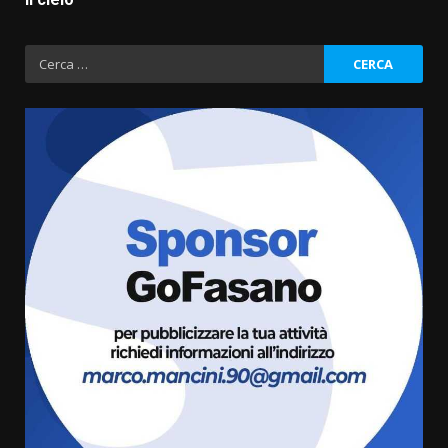
Ricerca
per:
Grande successo per la “Sagra
del Pesce Spada” a Savelletri
9 Agosto 2026 07:32
3
Serie D, l’Us Fasano non molla e
conferma di voler ricorrere per
ottenere l’iscrizione