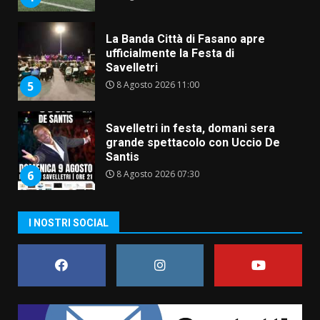
La Banda Città di Fasano apre
ufficialmente la Festa di
Savelletri
8 Agosto 2026 11:00
5
Savelletri in festa, domani sera
grande spettacolo con Uccio De
Santis
8 Agosto 2026 07:30
6
Politiche Giovanili e Mobilità
I NOSTRI SOCIAL
Sostenibile: premiati gli studenti
universitari del bando “La strada
giusta”
7
8 Agosto 2026 07:15
Savelletri in festa, pienone sul
porto per Uccio De Santis: la