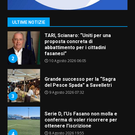
porto per Uccio De Santis: la
voce di Antonella Losavio
incanta la piazza
1
ULTIME NOTIZIE
10 Agosto 2026 10:48
TARI, Scianaro: “Uniti per una
proposta concreta di
abbattimento per i cittadini
fasanesi”
2
10 Agosto 2026 06:05
Grande successo per la “Sagra
del Pesce Spada” a Savelletri
9 Agosto 2026 07:32
3
Serie D, l’Us Fasano non molla e
conferma di voler ricorrere per
ottenere l’iscrizione
8 Agosto 2026 19:55
4