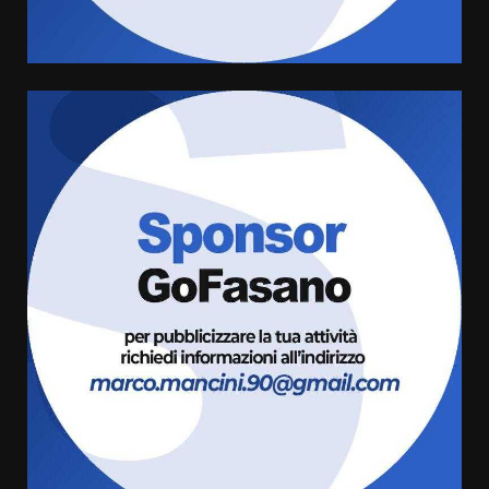
8 Agosto 2026 19:55
4
La Banda Città di Fasano apre
ufficialmente la Festa di
Savelletri
8 Agosto 2026 11:00
5
Savelletri in festa, domani sera
grande spettacolo con Uccio De
Santis
8 Agosto 2026 07:30
6
Politiche Giovanili e Mobilità
Sostenibile: premiati gli studenti
universitari del bando “La strada
giusta”
7
8 Agosto 2026 07:15
Savelletri in festa, pienone sul