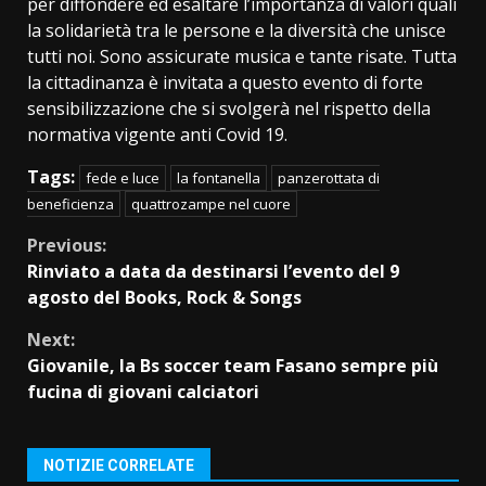
per diffondere ed esaltare l’importanza di valori quali
la solidarietà tra le persone e la diversità che unisce
tutti noi. Sono assicurate musica e tante risate. Tutta
la cittadinanza è invitata a questo evento di forte
sensibilizzazione che si svolgerà nel rispetto della
normativa vigente anti Covid 19.
Tags:
fede e luce
la fontanella
panzerottata di
beneficienza
quattrozampe nel cuore
Continue
Previous:
Rinviato a data da destinarsi l’evento del 9
Reading
agosto del Books, Rock & Songs
Next:
Giovanile, la Bs soccer team Fasano sempre più
fucina di giovani calciatori
NOTIZIE CORRELATE