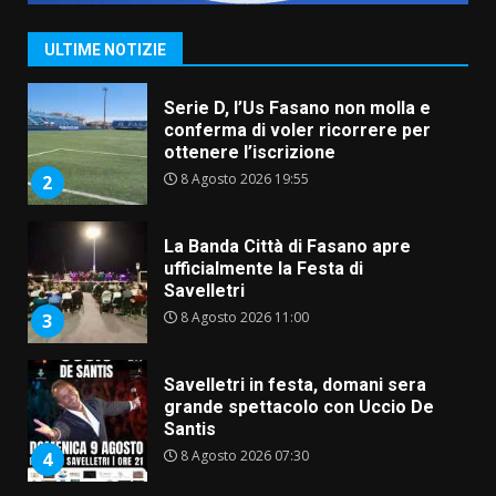
del Pesce Spada” a Savelletri
9 Agosto 2026 07:32
1
ULTIME NOTIZIE
Serie D, l’Us Fasano non molla e
conferma di voler ricorrere per
ottenere l’iscrizione
8 Agosto 2026 19:55
2
La Banda Città di Fasano apre
ufficialmente la Festa di
Savelletri
8 Agosto 2026 11:00
3
Savelletri in festa, domani sera
grande spettacolo con Uccio De
Santis
8 Agosto 2026 07:30
4