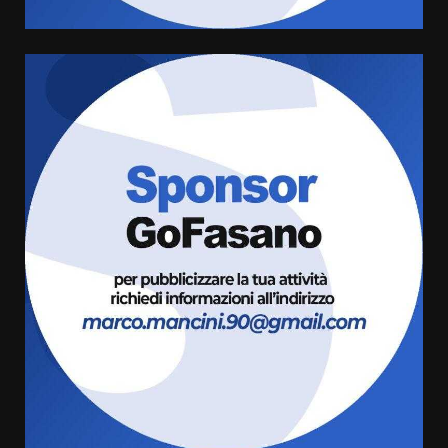
Politiche Giovanili e Mobilità
Sostenibile: premiati gli studenti
universitari del bando “La strada
giusta”
5
8 Agosto 2026 07:15
“I Contestatori: Musica di
Rivoluzione”: nuovo
appuntamento con “Fasano in
Banda”
6
7 Agosto 2026 06:05
US Fasano, Scianaro: “Profonda
amarezza per esclusione dal
campionato di calcio”
7 Agosto 2026 06:00
7
Grande successo per la “Sagra