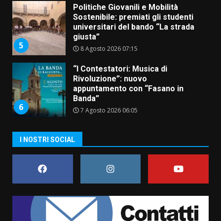
Politiche Giovanili e Mobilità
Sostenibile: premiati gli studenti
universitari del bando “La strada
giusta”
5
8 Agosto 2026 07:15
“I Contestatori: Musica di
Rivoluzione”: nuovo
appuntamento con “Fasano in
Banda”
6
7 Agosto 2026 06:05
US Fasano, Scianaro: “Profonda
I NOSTRI SOCIAL
amarezza per esclusione dal
campionato di calcio”
7 Agosto 2026 06:00
7
Grande successo per la “Sagra
del Pesce Spada” a Savelletri