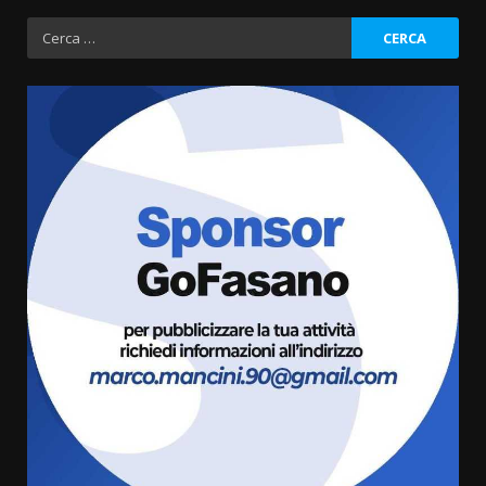
Ricerca
per:
La Banda Città di Fasano apre
ufficialmente la Festa di
Savelletri
8 Agosto 2026 11:00
3
Savelletri in festa, domani sera
grande spettacolo con Uccio De
Santis
8 Agosto 2026 07:30
4