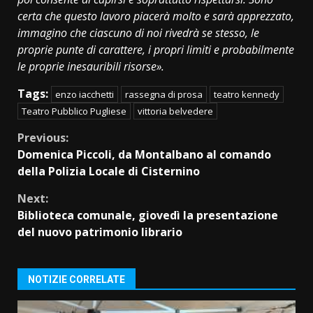
certa che questo lavoro piacerà molto e sarà apprezzato,
immagino che ciascuno di noi rivedrà se stesso, le
proprie punte di carattere, i propri limiti e probabilmente
le proprie inesauribili risorse».
Tags:
enzo iacchetti
rassegna di prosa
teatro kennedy
Teatro Pubblico Pugliese
vittoria belvedere
Continue
Previous:
Domenica Piccoli, da Montalbano al comando
Reading
della Polizia Locale di Cisternino
Next:
Biblioteca comunale, giovedì la presentazione
del nuovo patrimonio librario
NOTIZIE CORRELATE