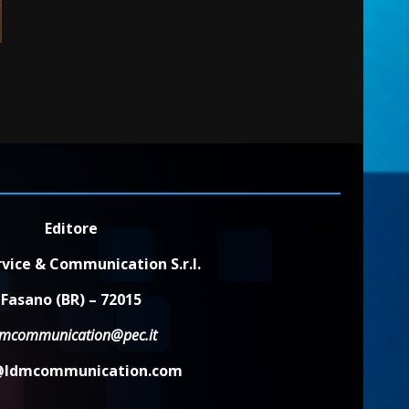
2
7 Agosto 2026 06:00
Fasanese ferito a colpi di
arma da fuoco
6 Agosto 2026 18:13
3
Carta d’identità: continua il
piano di aperture
straordinarie del Comune di
Editore
Fasano
4
6 Agosto 2026 14:16
vice & Communication S.r.l.
Grazia Neglia, coordinatrice
Fasano (BR) – 72015
cittadina di Fratelli d’Italia,
pronta a tornare in Consiglio
dmcommunication@pec.it
comunale
5
6 Agosto 2026 08:00
@ldmcommunication.com