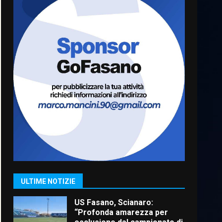
Cura dei beni comuni e
cittadinanza attiva: online
l’avviso per la gestione
condivisa della Villetta di
6
Laureto
6 Agosto 2026 06:20
La magia del Minareto e la
prima assoluta de “L’Albergo
Belvedere. Il rapimento”
6 Agosto 2026 06:15
7
“I Contestatori: Musica di
Rivoluzione”: nuovo
appuntamento con “Fasano in
Banda”
1
ULTIME NOTIZIE
7 Agosto 2026 06:05
US Fasano, Scianaro:
“Profonda amarezza per