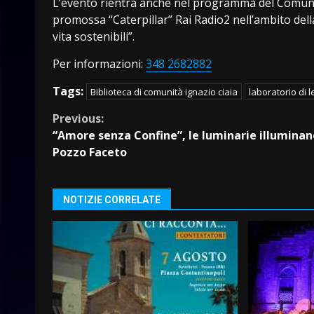
L’evento rientra anche nel programma del Comune
promossa “Caterpillar” Rai Radio2 nell’ambito della
vita sostenibili”.
Per informazioni:
348 2682882
Tags:
Biblioteca di comunità ignazio ciaia
laboratorio di l
Continue
Previous:
“Amore senza Confine”, le luminarie illuminan
Reading
Pozzo Faceto
NOTIZIE CORRELATE