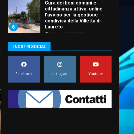
Cura dei beni comuni e
cittadinanza attiva: online
l’avviso per la gestione
condivisa della Villetta di
6
Laureto
6 Agosto 2026 06:20
La magia del Minareto e la
I NOSTRI SOCIAL
:
prima assoluta de “L’Albergo
Belvedere. Il rapimento”
i
6 Agosto 2026 06:15
7
i
Facebook
Instagram
Youtube
“I Contestatori: Musica di
Rivoluzione”: nuovo
appuntamento con “Fasano in
Banda”
1
7 Agosto 2026 06:05
US Fasano, Scianaro:
“Profonda amarezza per
esclusione dal campionato di
calcio”