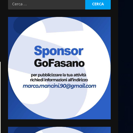
Ricerca
per:
Fasanese ferito a colpi di
arma da fuoco
6 Agosto 2026 18:13
3
Carta d’identità: continua il
piano di aperture
straordinarie del Comune di
Fasano
4
6 Agosto 2026 14:16
Grazia Neglia, coordinatrice
cittadina di Fratelli d’Italia,
pronta a tornare in Consiglio
comunale
5
6 Agosto 2026 08:00