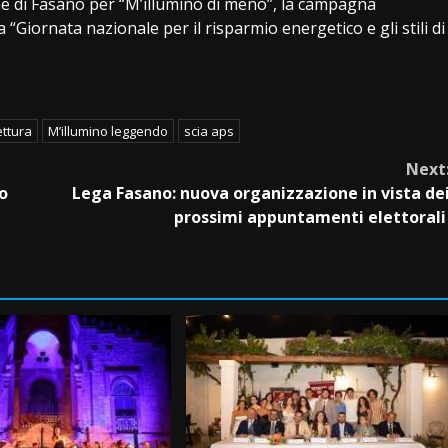
 di Fasano per “M’illumino di meno”, la campagna
 “Giornata nazionale per il risparmio energetico e gli stili di
ettura
M’illumino leggendo
scia aps
Next
o
Lega Fasano: nuova organizzazione in vista de
prossimi appuntamenti elettoral