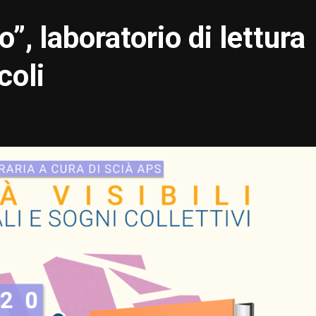
”, laboratorio di lettura
coli