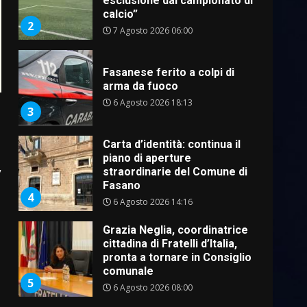
esclusione dal campionato di
calcio”
2
7 Agosto 2026 06:00
Fasanese ferito a colpi di
arma da fuoco
6 Agosto 2026 18:13
3
Carta d’identità: continua il
piano di aperture
straordinarie del Comune di
”
Fasano
4
6 Agosto 2026 14:16
Grazia Neglia, coordinatrice
cittadina di Fratelli d’Italia,
pronta a tornare in Consiglio
comunale
5
6 Agosto 2026 08:00