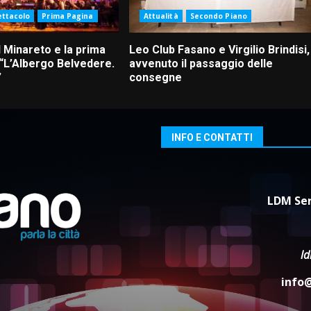
ettacolo
Prima Pagina
Attualità
Secondo Piano
 Minareto e la prima
Leo Club Fasano e Virgilio Brindisi,
 “L’Albergo Belvedere.
avvenuto il passaggio delle
”
consegne
INFO E CONTATTI
LDM Ser
l
info