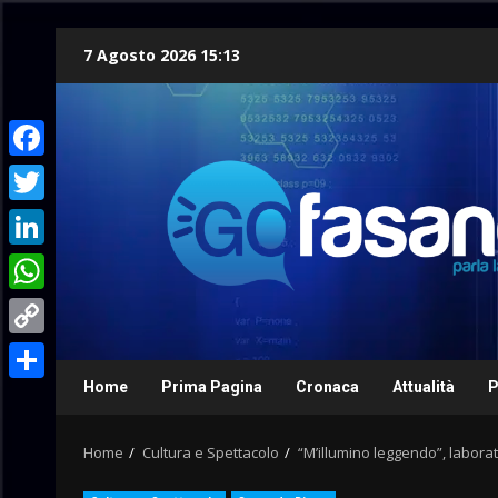
Skip
7 Agosto 2026 15:13
to
content
Facebook
Twitter
LinkedIn
WhatsApp
Copy
Link
Home
Prima Pagina
Cronaca
Attualità
P
Condividi
Home
Cultura e Spettacolo
“M’illumino leggendo”, laborator