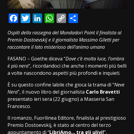
Facebook
Twitter
LinkedIn
WhatsApp
Copy
Condividi
Link
Ospiti della rassegna del Mondadori Point il finalista al
Premio Dostoevskij e il giornalista Massimo Giletti
per
raccontare il lato misterioso dell’animo umano
FASANO – Goethe diceva “
Dove c’è molta luce, l’ombra
è più nera
”, ricordandoci che anche i momenti più belli
a volte nascondono aspetti più profondi e inquieti.
È su questo confine labile che gioca la trama di “
Neve
Nera
”, il nuovo libro del giornalista
Carlo Bravetti
presentato ieri sera (22 giugno) a Masseria San
Francesco.
Il romanzo, Fuorilinea Editore, finalista al prestigioso
Premio Dostoevskij, è stato al centro del terzo
appuntamento di “
LibriAmo… tra gli ulivi!
”,