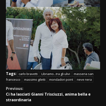
Tags:
carlo bravetti
Libriamo...tra gli ulivi
masseria san
francesco
massimo giletti
mondadori point
neve nera
Continue
Previous:
Ci ha lasciati Gianni Trisciuzzi, anima bella e
Reading
straordinaria