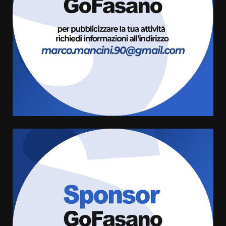
Sostenibile: premiati gli studenti
universitari del bando “La strada
giusta”
4
8 Agosto 2026 07:15
“I Contestatori: Musica di
Rivoluzione”: nuovo
appuntamento con “Fasano in
Banda”
5
7 Agosto 2026 06:05
US Fasano, Scianaro: “Profonda
amarezza per esclusione dal
campionato di calcio”
7 Agosto 2026 06:00
6
Fasanese ferito a colpi di arma
da fuoco
6 Agosto 2026 18:13
7