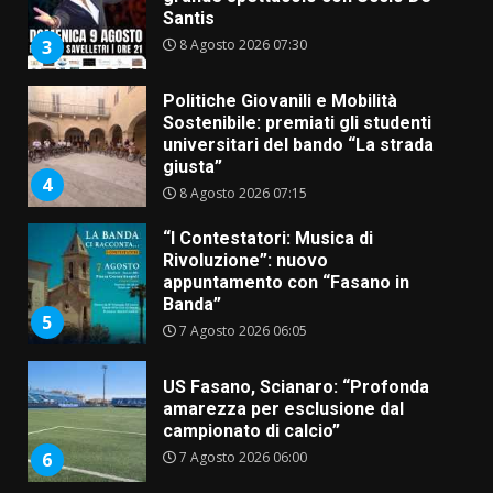
universitari del bando “La strada
giusta”
4
8 Agosto 2026 07:15
“I Contestatori: Musica di
Rivoluzione”: nuovo
appuntamento con “Fasano in
Banda”
5
7 Agosto 2026 06:05
US Fasano, Scianaro: “Profonda
amarezza per esclusione dal
campionato di calcio”
7 Agosto 2026 06:00
6
Fasanese ferito a colpi di arma
da fuoco
6 Agosto 2026 18:13
7