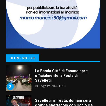
Serie D, l’Us Fasano non molla e
conferma di voler ricorrere per
ottenere l’iscrizione
8 Agosto 2026 19:55
1
La Banda Città di Fasano apre
ufficialmente la Festa di
Savelletri
8 Agosto 2026 11:00
2
ULTIME NOTIZIE
Savelletri in festa, domani sera
grande spettacolo con Uccio De
Santis
8 Agosto 2026 07:30
3
Politiche Giovanili e Mobilità
Sostenibile: premiati gli studenti