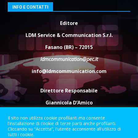
giusta”
4
INFO E CONTATTI
8 Agosto 2026 07:15
“I Contestatori: Musica di
Editore
Rivoluzione”: nuovo
appuntamento con “Fasano in
LDM Service & Communication S.r.l.
Banda”
5
Fasano (BR) – 72015
7 Agosto 2026 06:05
ldmcommunication@pec.it
info@ldmcommunication.com
Direttore Responsabile
Giannicola D’Amico
Il sito non utilizza cookie profilanti ma consente
Termini e Condizioni
Privacy Policy
l'installazione di cookie di terze parti anche profilanti.
Informazioni Legali
Cliccando su “Accetta”, l'utente acconsente all'utilizzo di
tutti i cookie.