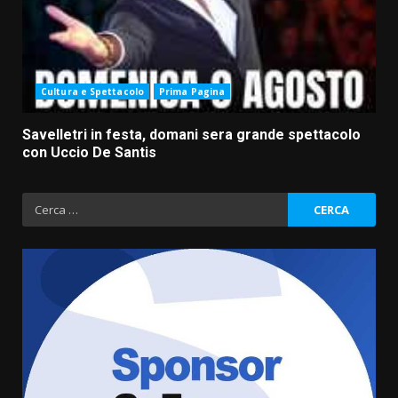
Cultura e Spettacolo
Prima Pagina
Savelletri in festa, domani sera grande spettacolo
con Uccio De Santis
Ricerca
per:
Savelletri in festa, domani sera
grande spettacolo con Uccio De
Santis
8 Agosto 2026 07:30
3
Politiche Giovanili e Mobilità