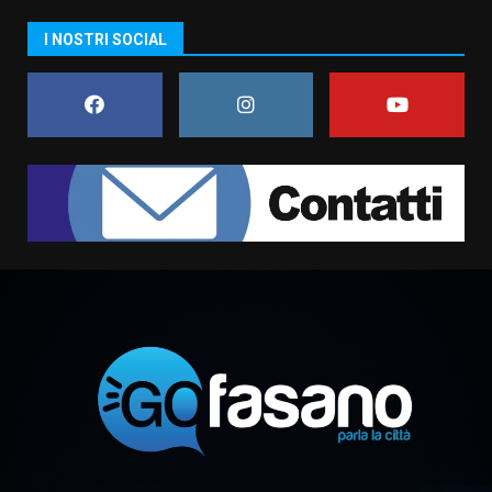
Serie D, l’Us Fasano non molla e
I NOSTRI SOCIAL
conferma di voler ricorrere per
ottenere l’iscrizione
8 Agosto 2026 19:55
1
La Banda Città di Fasano apre
ufficialmente la Festa di
Savelletri
8 Agosto 2026 11:00
2
Savelletri in festa, domani sera
grande spettacolo con Uccio De
Santis
8 Agosto 2026 07:30
3
Politiche Giovanili e Mobilità
Sostenibile: premiati gli studenti
universitari del bando “La strada