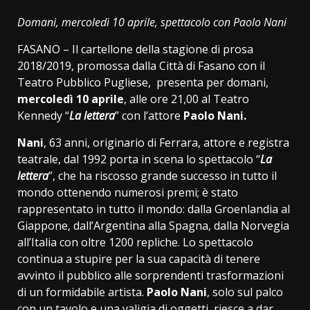
Link
Domani, mercoledì 10 aprile, spettacolo con Paolo Nani
FASANO – Il cartellone della stagione di prosa
2018/2019, promossa dalla Città di Fasano con il
Teatro Pubblico Pugliese, presenta per domani,
mercoledì 10 aprile
, alle ore 21,00 al Teatro
Kennedy “
La lettera
” con l’attore
Paolo Nani.
Nani
, 63 anni, originario di Ferrara, attore e registra
teatrale, dal 1992 porta in scena lo spettacolo “
La
lettera
”, che ha riscosso grande successo in tutto il
mondo ottenendo numerosi premi; è stato
rappresentato in tutto il mondo: dalla Groenlandia al
Giappone, dall’Argentina alla Spagna, dalla Norvegia
all’Italia con oltre 1200 repliche. Lo spettacolo
continua a stupire per la sua capacità di tenere
avvinto il pubblico alle sorprendenti trasformazioni
di un formidabile artista.
Paolo Nani
, solo sul palco
con un tavolo e una valigia di oggetti, riesce a dar