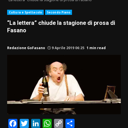
Cultura e Spettacolo
Secondo Piano
“La lettera” chiude la stagione di prosa di
Fasano
Redazione GoFasano
9 Aprile 2019 06:25
1 min read
Facebook
Twitter
LinkedIn
WhatsApp
Copy
Condividi