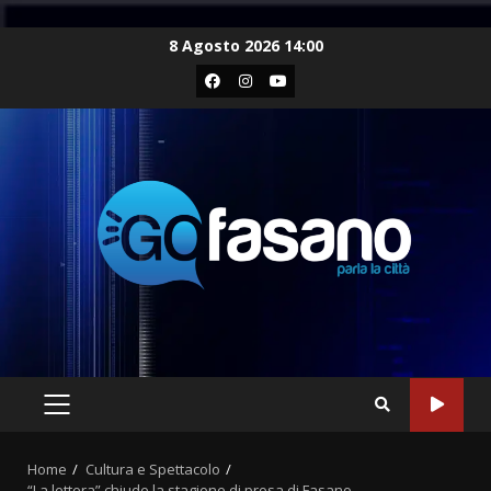
Skip
8 Agosto 2026 14:00
to
Facebook
Instagram
Youtube
content
PRIMARY
MENU
Home
Cultura e Spettacolo
“La lettera” chiude la stagione di prosa di Fasano