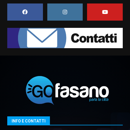
Comune di Fasano
6 Agosto 2026 14:16
7
La Banda Città di Fasano apre
ufficialmente la Festa di
Savelletri
8 Agosto 2026 11:00
1
Savelletri in festa, domani sera
grande spettacolo con Uccio De
Santis
8 Agosto 2026 07:30
2
Politiche Giovanili e Mobilità
Sostenibile: premiati gli studenti
universitari del bando “La strada
giusta”
3
INFO E CONTATTI
8 Agosto 2026 07:15