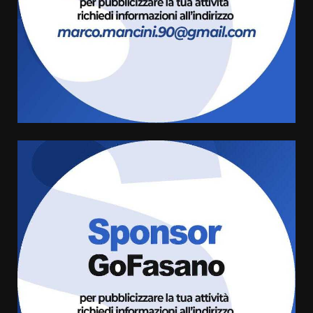
3
8 Agosto 2026 07:15
“I Contestatori: Musica di
Rivoluzione”: nuovo
appuntamento con “Fasano in
Banda”
4
7 Agosto 2026 06:05
US Fasano, Scianaro: “Profonda
amarezza per esclusione dal
campionato di calcio”
7 Agosto 2026 06:00
5
Fasanese ferito a colpi di arma
da fuoco
6 Agosto 2026 18:13
6
Carta d’identità: continua il piano