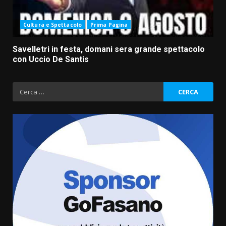
Cultura e Spettacolo
Prima Pagina
Savelletri in festa, domani sera grande spettacolo
con Uccio De Santis
Ricerca
per:
Politiche Giovanili e Mobilità
Sostenibile: premiati gli studenti
universitari del bando “La strada
giusta”