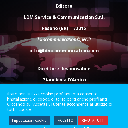
“I Contestatori: Musica di
Editore
Rivoluzione”: nuovo
appuntamento con “Fasano in
LDM Service & Communication S.r.l.
Banda”
4
Fasano (BR) – 72015
7 Agosto 2026 06:05
ldmcommunication@pec.it
US Fasano, Scianaro: “Profonda
amarezza per esclusione dal
info@ldmcommunication.com
campionato di calcio”
7 Agosto 2026 06:00
5
Direttore Responsabile
Giannicola D’Amico
Il sito non utilizza cookie profilanti ma consente
Termini e Condizioni
Privacy Policy
l'installazione di cookie di terze parti anche profilanti.
Informazioni Legali
Cliccando su “Accetta”, l'utente acconsente all'utilizzo di
tutti i cookie.
Facebook
Instagram
Youtube
Impostazioni cookie
ACCETTO
RIFIUTA TUTTI