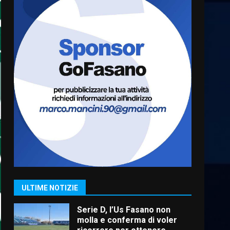
appuntamento con “Fasano in
Banda”
6
7 Agosto 2026 06:05
US Fasano, Scianaro:
“Profonda amarezza per
esclusione dal campionato di
calcio”
7
7 Agosto 2026 06:00
Grande successo per la
“Sagra del Pesce Spada” a
Savelletri
9 Agosto 2026 07:32
1
Serie D, l’Us Fasano non
molla e conferma di voler
ULTIME NOTIZIE
ricorrere per ottenere
l’iscrizione
2
8 Agosto 2026 19:55