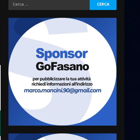
Ricerca
per:
La Banda Città di Fasano apre
ufficialmente la Festa di
Savelletri
8 Agosto 2026 11:00
3
Savelletri in festa, domani
sera grande spettacolo con
Uccio De Santis
8 Agosto 2026 07:30
4
Politiche Giovanili e Mobilità
Sostenibile: premiati gli
studenti universitari del
bando “La strada giusta”
5
8 Agosto 2026 07:15
“I Contestatori: Musica di
Rivoluzione”: nuovo