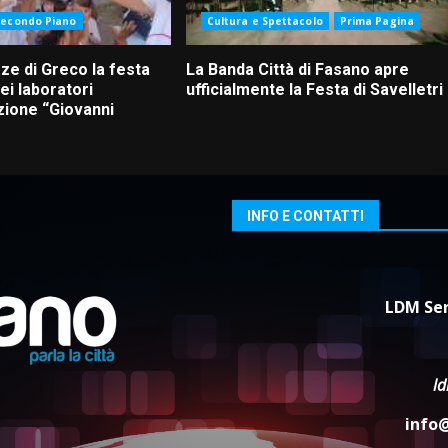
Secondo Piano
Cultura e Spettacolo
Prima Pagina
ze di Greco la festa
La Banda Città di Fasano apre
ei laboratori
ufficialmente la Festa di Savelletri
zione “Giovanni
INFO E CONTATTI
LDM Ser
l
info