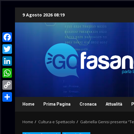
Skip
9 Agosto 2026 08:19
to
content
Facebook
Twitter
LinkedIn
WhatsApp
Copy
Link
Home
Prima Pagina
Cronaca
Attualità
P
Condividi
Home
Cultura e Spettacolo
Gabriella Genisi presenta “Ter