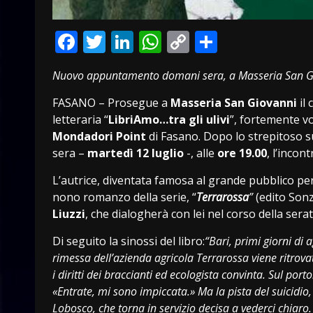
Facebook
Twitter
LinkedIn
WhatsApp
Copy
Condivid
Link
Nuovo appuntamento domani sera, a Masseria San Gio
FASANO – Prosegue a
Masseria San Giovanni
il 
letteraria “
LibriAmo…tra gli ulivi
”, fortemente vo
Mondadori Point
di Fasano. Dopo lo strepitoso s
sera –
martedì 12 luglio
-, alle
ore 19.00
, l’incon
L’autrice, diventata famosa al grande pubblico per 
nono romanzo della serie, “
Terrarossa
”
(edito Sonz
Liuzzi
, che dialogherà con lei nel corso della serat
Di seguito la sinossi del libro:
“Bari, primi giorni di 
rimessa dell’azienda agricola Terrarossa viene ritrovat
i diritti dei braccianti ed ecologista convinta. Sul port
«Entrate, mi sono impiccata.» Ma la pista del suicidio
Lobosco, che torna in servizio decisa a vederci chiar