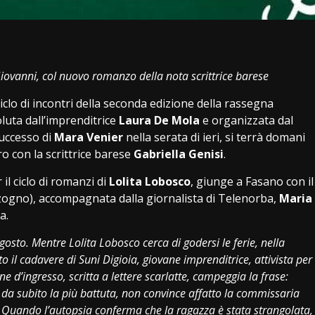
i
vanni, col nuovo romanzo della nota scrittrice barese
ciclo di incontri della seconda edizione della rassegna
luta dall’imprenditrice
Laura De Mola
e organizzata dal
uccesso di
Mara Venier
nella serata di ieri, si terrà domani
tro con la scrittrice barese
Gabriella Genisi
.
il ciclo di romanzi di
Lolita Lobosco
, giunge a Fasano con il
ogno), accompagnata dalla giornalista di Telenorba,
Maria
a.
agosto. Mentre Lolita Lobosco cerca di godersi le ferie, nella
o il cadavere di Suni Digioia, giovane imprenditrice, attivista per
one d’ingresso, scritta a lettere scarlatte, campeggia la frase:
, da subito la più battuta, non convince affatto la commissaria
o. Quando l’autopsia conferma che la ragazza è stata strangolata,