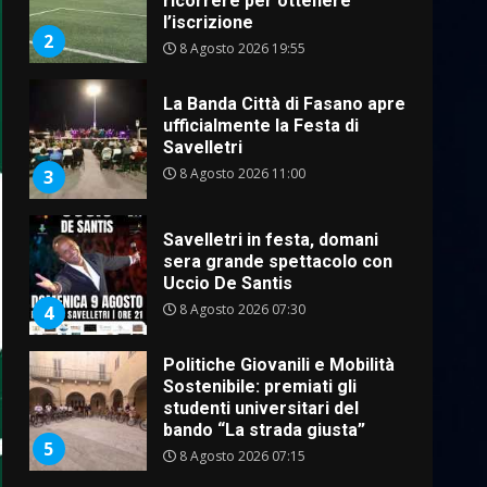
La Banda Città di Fasano apre
ufficialmente la Festa di
Savelletri
8 Agosto 2026 11:00
3
Savelletri in festa, domani
sera grande spettacolo con
Uccio De Santis
8 Agosto 2026 07:30
4
Politiche Giovanili e Mobilità
Sostenibile: premiati gli
studenti universitari del
bando “La strada giusta”
5
8 Agosto 2026 07:15
“I Contestatori: Musica di
Rivoluzione”: nuovo
appuntamento con “Fasano in