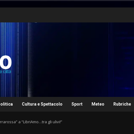
olitica
Cultura e Spettacolo
Sport
Meteo
Rubriche
rarossa” a “LibriAmo…tra gli ulivi!”