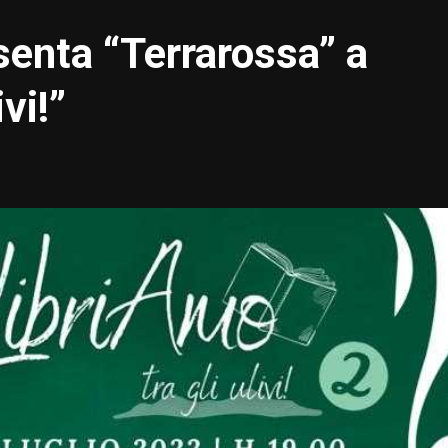
senta “Terrarossa” a
vi!”