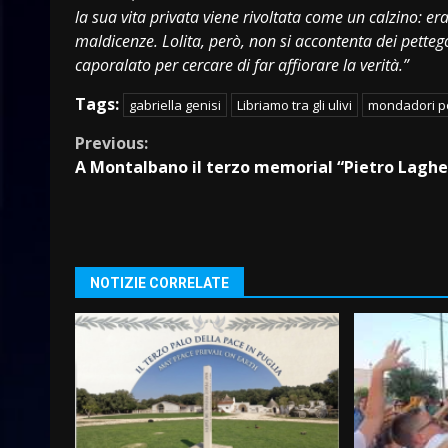
la sua vita privata viene rivoltata come un calzino: er
maldicenze. Lolita, però, non si accontenta dei petteg
caporalato per cercare di far affiorare la verità.”
Tags:
gabriella genisi
Libriamo tra gli ulivi
mondadori p
Continue
Previous:
A Montalbano il terzo memorial “Pietro Lagh
Reading
NOTIZIE CORRELATE