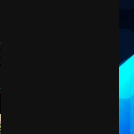
La Banda Città di Fasano apre
ufficialmente la Festa di
Savelletri
8 Agosto 2026 11:00
3
Savelletri in festa, domani
:
sera grande spettacolo con
l
Uccio De Santis
e
8 Agosto 2026 07:30
4
a
Politiche Giovanili e Mobilità
Sostenibile: premiati gli
studenti universitari del
bando “La strada giusta”
5
8 Agosto 2026 07:15