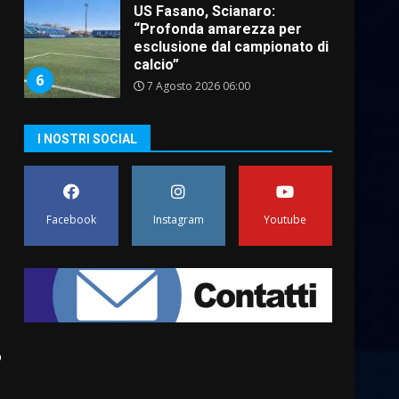
Serie D, l’Us Fasano non
molla e conferma di voler
ricorrere per ottenere
l’iscrizione
1
8 Agosto 2026 19:55
La Banda Città di Fasano apre
I NOSTRI SOCIAL
ufficialmente la Festa di
Savelletri
8 Agosto 2026 11:00
2
Facebook
Instagram
Youtube
Savelletri in festa, domani
sera grande spettacolo con
Uccio De Santis
8 Agosto 2026 07:30
3
Politiche Giovanili e Mobilità
o
Sostenibile: premiati gli
studenti universitari del
bando “La strada giusta”