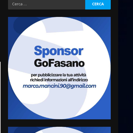
Sostenibile: premiati gli
Ricerca
studenti universitari del
per:
bando “La strada giusta”
4
8 Agosto 2026 07:15
“I Contestatori: Musica di
Rivoluzione”: nuovo
appuntamento con “Fasano in
Banda”
5
7 Agosto 2026 06:05
US Fasano, Scianaro:
“Profonda amarezza per
esclusione dal campionato di
calcio”
6
7 Agosto 2026 06:00
Fasanese ferito a colpi di
arma da fuoco
6 Agosto 2026 18:13
7