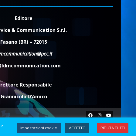
Editore
vice & Communication S.r.l.
Fasano (BR) – 72015
dmcommunication@pec.it
@ldmcommunication.com
irettore Responsabile
Giannicola D’Amico
Facebook
Instagram
Youtube
te
Impostazioni cookie
ACCETTO
RIFIUTA TUTTI