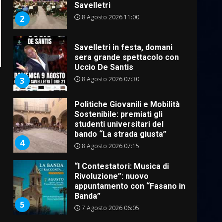
studenti universitari del
bando “La strada giusta”
4
8 Agosto 2026 07:15
“I Contestatori: Musica di
Rivoluzione”: nuovo
appuntamento con “Fasano in
Banda”
5
7 Agosto 2026 06:05
US Fasano, Scianaro:
“Profonda amarezza per
esclusione dal campionato di
calcio”
6
7 Agosto 2026 06:00
Fasanese ferito a colpi di
arma da fuoco
6 Agosto 2026 18:13
7