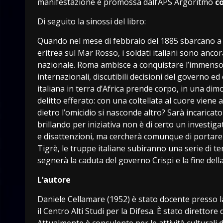
manifestazione è promossa dall’APS Argoritmo
c
Di seguito la sinossi del libro:
Quando nel mese di febbraio del 1885 sbarcano a M
eritrea sul Mar Rosso, i soldati italiani sono ancor
nazionale. Roma ambisce a conquistare l’immenso t
internazionali, discutibili decisioni del governo e
italiana in terra d’Africa prende corpo, in una d
delitto efferato: con una coltellata al cuore viene 
dietro l’omicidio si nasconde altro? Sarà incaricat
brillando per iniziativa non è di certo un investi
e disattenzioni, ma cercherà comunque di portare a
Tigrè, le truppe italiane subiranno una serie di ter
segnerà la caduta del governo Crispi e la fine dell
L’autore
Daniele Cellamare (1952) è stato docente presso la
il Centro Alti Studi per la Difesa. È stato direttore
Attualmente è consulente per le attività culturali