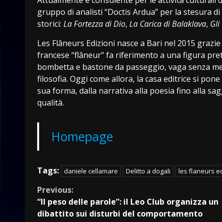
gruppo di analisti “Doctis Ardua” per la stesura d
storici:
La Fortezza di Dio
,
La Carica di Balaklava
,
Gli
Les Flâneurs Edizioni nasce a Bari nel 2015 grazie 
francese “flâneur” fa riferimento a una figura pr
bombetta e bastone da passeggio, vaga senza meta 
filosofia. Oggi come allora, la casa editrice si pone
sua forma, dalla narrativa alla poesia fino alla sa
qualità.
Homepage
Tags:
daniele cellamare
Delitto a dogali
les flaneurs e
Continue
Previous:
“Il peso delle parole”: il Leo Club organizza un
Reading
dibattito sui disturbi del comportamento