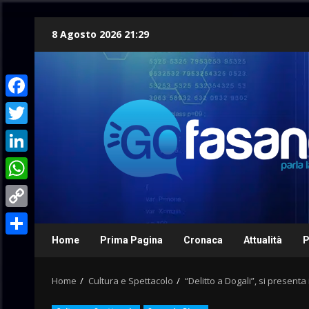
Skip
8 Agosto 2026 21:29
to
content
Facebook
Twitter
LinkedIn
WhatsApp
Copy
Link
Home
Prima Pagina
Cronaca
Attualità
P
Condividi
Home
Cultura e Spettacolo
“Delitto a Dogali”, si present