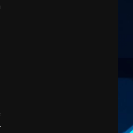
4
i
8 Agosto 2026 07:15
“I Contestatori: Musica di
Rivoluzione”: nuovo
appuntamento con “Fasano in
Banda”
5
7 Agosto 2026 06:05
:
i
”