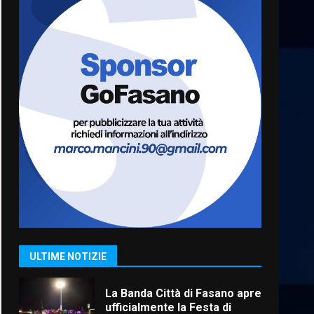
Serie D, l’Us Fasano non
molla e conferma di voler
ricorrere per ottenere
l’iscrizione
1
8 Agosto 2026 19:55
La Banda Città di Fasano apre
ufficialmente la Festa di
Savelletri
8 Agosto 2026 11:00
2
Savelletri in festa, domani
sera grande spettacolo con
Uccio De Santis
8 Agosto 2026 07:30
3
ULTIME NOTIZIE
Politiche Giovanili e Mobilità
Sostenibile: premiati gli