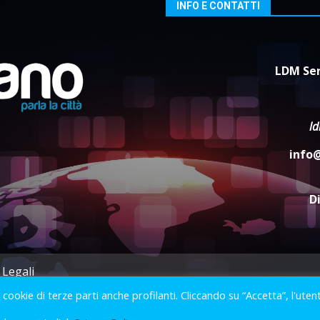
INFO E CONTATTI
LDM Ser
l
info
D
 Legali
i cookie di terze parti anche profilanti. Cliccando su “Accetta”, l'uten
2023 © Gofasano
|
Powered by
Creativestudio
&
LGC
.