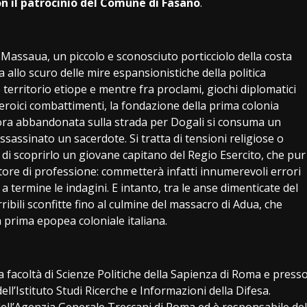
on il patrocinio del Comune di Fasano
.
assaua, un piccolo e sconosciuto porticciolo della costa
a allo scuro delle mire espansionistiche della politica
erritorio etiope e mentre fra proclami, giochi diplomatici
d eroici combattimenti, la fondazione della prima colonia
imora abbandonata sulla strada per Dogali si consuma un
assassinato un sacerdote. Si tratta di tensioni religiose o
o di scoprirlo un giovane capitano del Regio Esercito, che pur
gatore di professione: commetterà infatti innumerevoli errori
 termine le indagini. E intanto, tra le anse dimenticate del
ribili sconfitte fino al culmine del massacro di Adua, che
a prima epopea coloniale italiana.
 facoltà di Scienze Politiche della Sapienza di Roma e press
 dell’Istituto Studi Ricerche e Informazioni della Difesa.
 dell’Agenzia Generale Treccani di Roma ed è responsabile del