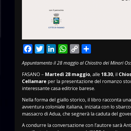
Facebook
Twitter
LinkedIn
WhatsApp
Copy
Condivid
Link
Appuntamento il 28 maggio al Chiostro dei Minori Os
FASANO –
Martedì 28 maggio
, alle
18.30
, il
Chios
Cellamare
per la presentazione del romanzo sto
interessante casa editrice barese.
Nella forma del giallo storico, il libro racconta un
avventura coloniale italiana, iniziata con lo sbarc
massacro di Adua, che segnerà la caduta del gover
A condurre la conversazione con l’autore sarà Ant