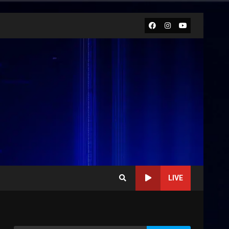
Facebook
Instagram
Youtube
Savelletri in festa, domani
sera grande spettacolo con
LIVE
Uccio De Santis
8 Agosto 2026 07:30
3
Politiche Giovanili e Mobilità