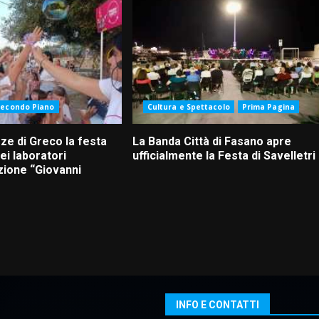
Secondo Piano
Cultura e Spettacolo
Prima Pagina
ze di Greco la festa
La Banda Città di Fasano apre
ei laboratori
ufficialmente la Festa di Savelletri
zione “Giovanni
INFO E CONTATTI