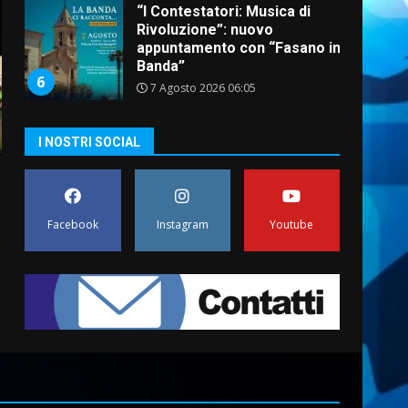
“I Contestatori: Musica di
Rivoluzione”: nuovo
appuntamento con “Fasano in
Banda”
6
7 Agosto 2026 06:05
US Fasano, Scianaro:
I NOSTRI SOCIAL
“Profonda amarezza per
esclusione dal campionato di
calcio”
7
7 Agosto 2026 06:00
Facebook
Instagram
Youtube
Grande successo per la
“Sagra del Pesce Spada” a
Savelletri
9 Agosto 2026 07:32
1
Serie D, l’Us Fasano non
molla e conferma di voler
ricorrere per ottenere
l’iscrizione