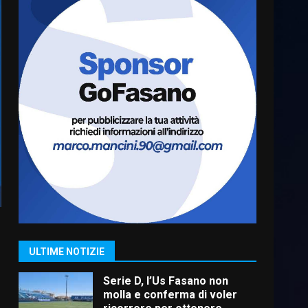
“I Contestatori: Musica di
Rivoluzione”: nuovo
appuntamento con “Fasano in
Banda”
6
7 Agosto 2026 06:05
US Fasano, Scianaro:
“Profonda amarezza per
esclusione dal campionato di
calcio”
7
7 Agosto 2026 06:00
Grande successo per la
“Sagra del Pesce Spada” a
Savelletri
9 Agosto 2026 07:32
1
ULTIME NOTIZIE
Serie D, l’Us Fasano non
molla e conferma di voler