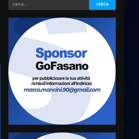
Ricerca
per:
La Banda Città di Fasano apre
ufficialmente la Festa di
Savelletri
8 Agosto 2026 11:00
3
Savelletri in festa, domani
sera grande spettacolo con
Uccio De Santis
8 Agosto 2026 07:30
4
Politiche Giovanili e Mobilità
Sostenibile: premiati gli
studenti universitari del
bando “La strada giusta”
5
8 Agosto 2026 07:15