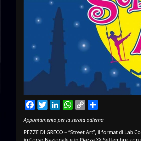
Facebook
Twitter
LinkedIn
WhatsApp
Copy
Condivid
Link
Appuntamento per la serata odierna
PEZZE DI GRECO – “Street Art”, il format di Lab Co
in Corso Nazionale e in Piazza XX Settembre, con 