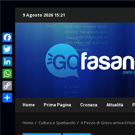
Skip
9 Agosto 2026 15:21
to
content
Facebook
Twitter
LinkedIn
WhatsApp
Copy
Link
Home
Prima Pagina
Cronaca
Attualità
P
Condividi
Home
Cultura e Spettacolo
A Pezze di Greco arriva il Festi