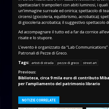
spettacolari: trampolieri con abiti luminosi, i qu
un’immagine surreale ed onirica; spettacolo di te
circensi (giocoleria, equilibrismo, acrobatica); spe
di giocoleria acrobatica; il suggestivo spettacolo
Ad accompagnare il tutto ed a far da cornice all’eve
risate e lo stupore.
L’evento è organizzato da “Lab Communications” d
Patronali di Pezze di Greco.
Tags:
artisti di strada
pezze di greco
street art
Continue
Previous:
Biblioteca, circa 9 mila euro di contributo Mib
Reading
per l’ampliamento del patrimonio librario
NOTIZIE CORRELATE