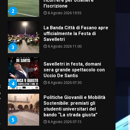
ricorrere per ottenere
l’iscrizione
2
8 Agosto 2026 19:55
La Banda Città di Fasano apre
ufficialmente la Festa di
Savelletri
8 Agosto 2026 11:00
3
Savelletri in festa, domani
sera grande spettacolo con
Uccio De Santis
8 Agosto 2026 07:30
4
:
o
Politiche Giovanili e Mobilità
”
Sostenibile: premiati gli
studenti universitari del
bando “La strada giusta”
5
8 Agosto 2026 07:15