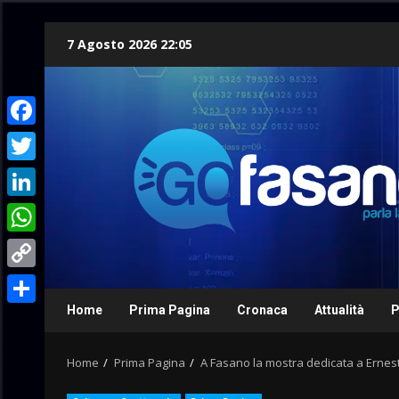
Skip
7 Agosto 2026 22:05
to
content
Facebook
Twitter
LinkedIn
WhatsApp
Copy
Link
Home
Prima Pagina
Cronaca
Attualità
P
Condividi
Home
Prima Pagina
A Fasano la mostra dedicata a Ernest 