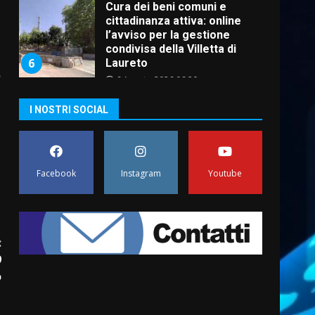
Cura dei beni comuni e
cittadinanza attiva: online
l’avviso per la gestione
condivisa della Villetta di
6
Laureto
o
6 Agosto 2026 06:20
La magia del Minareto e la
I NOSTRI SOCIAL
prima assoluta de “L’Albergo
Belvedere. Il rapimento”
6 Agosto 2026 06:15
7
Facebook
Instagram
Youtube
“I Contestatori: Musica di
Rivoluzione”: nuovo
appuntamento con “Fasano in
Banda”
1
:
7 Agosto 2026 06:05
9
US Fasano, Scianaro:
o
“Profonda amarezza per
esclusione dal campionato di
calcio”