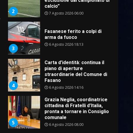
esclusione dal campionato di
calcio”
2
7 Agosto 2026 06:00
e
Fasanese ferito a colpi di
arma da fuoco
6 Agosto 2026 18:13
3
Carta d’identità: continua il
piano di aperture
straordinarie del Comune di
Fasano
4
6 Agosto 2026 14:16
Grazia Neglia, coordinatrice
cittadina di Fratelli d’Italia,
pronta a tornare in Consiglio
comunale
5
6 Agosto 2026 08:00