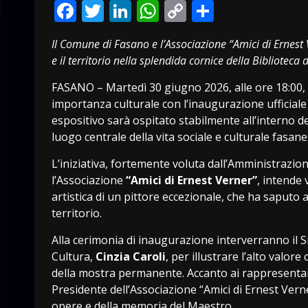
Facebook
Twitter
LinkedIn
WhatsApp
Copy
Condivid
Link
Il Comune di Fasano e l’Associazione “Amici di Ernest V
e il territorio nella splendida cornice della Biblioteca
FASANO – Martedì 30 giugno 2026, alle ore 18:00, 
importanza culturale con l’inaugurazione ufficiale 
espositivo sarà ospitato stabilmente all’interno d
luogo centrale della vita sociale e culturale fasane
L’iniziativa, fortemente voluta dall’Amministrazi
l’Associazione
“Amici di Ernest Verner”
, intende 
artistica di un pittore eccezionale, che ha saputo
territorio.
Alla cerimonia di inaugurazione interverranno il 
Cultura,
Cinzia Caroli
, per illustrare l’alto valore
della mostra permanente. Accanto ai rappresenta
Presidente dell’Associazione “Amici di Ernest Verner
opere e della memoria del Maestro.