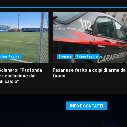
Prima Pagina
Cronaca
Prima Pagina
Scianaro: “Profonda
Fasanese ferito a colpi di arma da
r esclusione dal
fuoco
i calcio”
INFO E CONTATTI