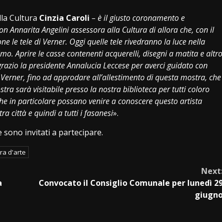
lla Cultura
Cinzia Caroli
– è il giusto coronamento e
 Annarita Angelini assessora alla Cultura di allora che, con il
ne le tele di Verner. Oggi quelle tele rivedranno la luce nella
o. Aprire le casse contenenti acquerelli, disegni a matita e altr
azio la presidente Annalucia Leccese per averci guidato con
 Verner, fino ad approdare all’allestimento di questa mostra, che
stra sarà visitabile presso la nostra biblioteca per tutti coloro
e in particolare possano venire a conoscere questo artista
a città e quindi a tutti i fasanesi
».
 sono invitati a partecipare.
ra d'arte
Next
a
Convocato il Consiglio Comunale per lunedì 2
giugn