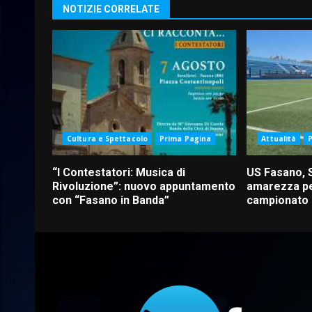
NOTIZIE CORRELATE
Cultura e Spettacolo
Prima Pagina
Attualità
“I Contestatori: Musica di
US Fasano, 
Rivoluzione”: nuovo appuntamento
amarezza pe
con “Fasano in Banda”
campionato d