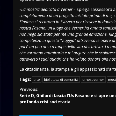
«La mostra dedicata a Verner –
spiega l’assessora a
completamento di un progetto iniziato prima di me, con
Sindaco si recarono in Svizzera per ricevere in donazio
nostra Fasano: un luogo che Verner ha amato tantissim
non nego sia stata per me una grande emozione. Ringr
competenza in questo “viaggio” attraverso le opere di
poi è un percorso a tappe della vita dell’artista. La mo
che vorranno ammirarla e mi auguro che le scolaresch
attraverso i suoi quadri che ha voluto donare alla nostr
La cittadinanza, la stampa e gli appassionati d’arte
Tags:
arte
biblioteca di comunità
ernest verner
most
Continue
Previous:
Serie D, Ghilardi lascia l’Us Fasano e si apre un
Reading
profonda crisi societaria