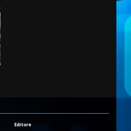
2
7 Agosto 2026 06:00
Fasanese ferito a colpi di
arma da fuoco
6 Agosto 2026 18:13
3
Carta d’identità: continua il
piano di aperture
straordinarie del Comune di
Fasano
4
6 Agosto 2026 14:16
Grazia Neglia, coordinatrice
cittadina di Fratelli d’Italia,
pronta a tornare in Consiglio
comunale
5
6 Agosto 2026 08:00
Editore