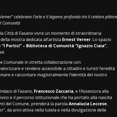
i
erner” celebrano l’arte e il legame profondo tra il celebre pittor
 di Comunità
la Città di Fasano vivrà un momento di straordinaria
della mostra dedicata all’artista
Ernest Verner
. Lo spazio
e
“I Portici” – Biblioteca di Comunità “Ignazio Ciaia”
,
se.
one Comunale in stretta collaborazione con
valorizzare e rendere accessibile a cittadini e turisti l’eredità
 amare e raccontare magistralmente l’identità del nostro
Sindaco di Fasano,
Francesco Zaccaria
, e l’Assessora alla
 civico e il percorso istituzionale che ha portato alla nascita
nti del Comune, prenderà la parola
Annalucia Leccese
,
”, da anni attiva nella tutela e nella divulgazione delle