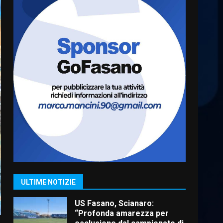
Cura dei beni comuni e
cittadinanza attiva: online
l’avviso per la gestione
condivisa della Villetta di
6
Laureto
6 Agosto 2026 06:20
La magia del Minareto e la
prima assoluta de “L’Albergo
Belvedere. Il rapimento”
6 Agosto 2026 06:15
7
“I Contestatori: Musica di
Rivoluzione”: nuovo
appuntamento con “Fasano in
Banda”
1
ULTIME NOTIZIE
7 Agosto 2026 06:05
US Fasano, Scianaro:
“Profonda amarezza per