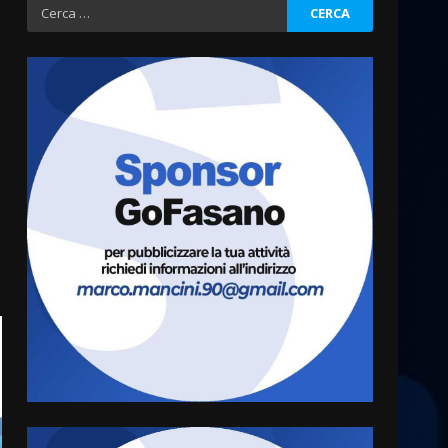
Ricerca
per:
Fasanese ferito a colpi di
arma da fuoco
6 Agosto 2026 18:13
3
Carta d’identità: continua il
piano di aperture
straordinarie del Comune di
Fasano
4
6 Agosto 2026 14:16
Grazia Neglia, coordinatrice
cittadina di Fratelli d’Italia,
pronta a tornare in Consiglio
comunale
5
6 Agosto 2026 08:00