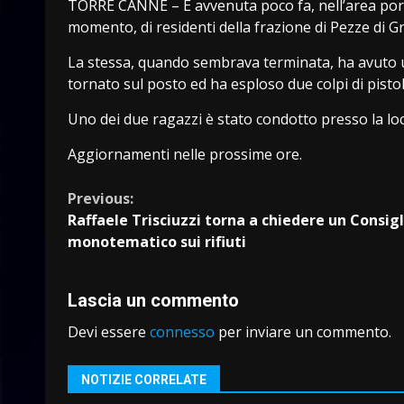
TORRE CANNE – È avvenuta poco fa, nell’area portua
momento, di residenti della frazione di Pezze di Gr
La stessa, quando sembrava terminata, ha avuto un
tornato sul posto ed ha esploso due colpi di pisto
Uno dei due ragazzi è stato condotto presso la loc
Aggiornamenti nelle prossime ore.
Continue
Previous:
Raffaele Trisciuzzi torna a chiedere un Consigl
Reading
monotematico sui rifiuti
Lascia un commento
Devi essere
connesso
per inviare un commento.
NOTIZIE CORRELATE