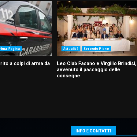
rima Pagina
Attualità
Secondo Piano
ito a colpi di arma da
Leo Club Fasano e Virgilio Brindisi,
avvenuto il passaggio delle
consegne
INFO E CONTATTI