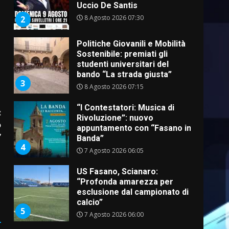
Uccio De Santis
8 Agosto 2026 07:30
2
Politiche Giovanili e Mobilità
Sostenibile: premiati gli
studenti universitari del
bando “La strada giusta”
3
8 Agosto 2026 07:15
“I Contestatori: Musica di
:
Rivoluzione”: nuovo
o
appuntamento con “Fasano in
”
Banda”
4
7 Agosto 2026 06:05
US Fasano, Scianaro:
“Profonda amarezza per
esclusione dal campionato di
calcio”
5
7 Agosto 2026 06:00