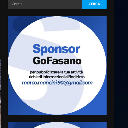
Ricerca
per:
Politiche Giovanili e Mobilità
Sostenibile: premiati gli
studenti universitari del
bando “La strada giusta”
3
8 Agosto 2026 07:15
“I Contestatori: Musica di
Rivoluzione”: nuovo
appuntamento con “Fasano in
Banda”
4
7 Agosto 2026 06:05
US Fasano, Scianaro:
“Profonda amarezza per
esclusione dal campionato di
calcio”
5
7 Agosto 2026 06:00