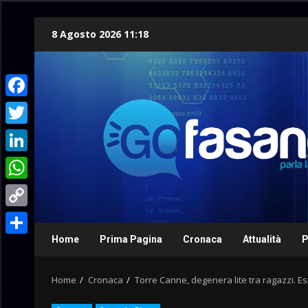
Skip
8 Agosto 2026 11:18
to
content
Facebook
Twitter
LinkedIn
WhatsApp
Copy
Link
Home
Prima Pagina
Cronaca
Attualità
P
Condividi
Home
Cronaca
Torre Canne, degenera lite tra ragazzi. Esp