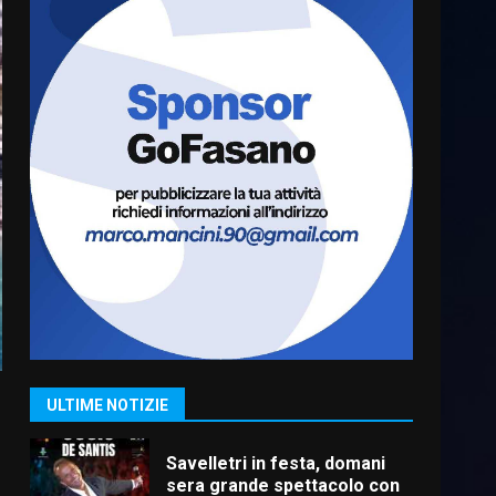
Fasanese ferito a colpi di
arma da fuoco
6 Agosto 2026 18:13
6
Carta d’identità: continua il
piano di aperture
straordinarie del Comune di
Fasano
7
6 Agosto 2026 14:16
La Banda Città di Fasano apre
ufficialmente la Festa di
Savelletri
8 Agosto 2026 11:00
1
ULTIME NOTIZIE
Savelletri in festa, domani
sera grande spettacolo con