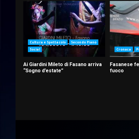
Cultura e Spettacolo
Secondo Piano
Social
Cronaca
P
Ai Giardini Mileto di Fasano arriva
Fasanese fer
“Sogno d’estate”
fuoco