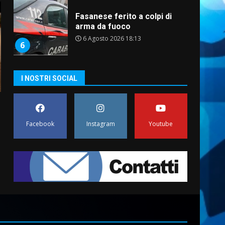
Fasanese ferito a colpi di
arma da fuoco
6 Agosto 2026 18:13
6
Carta d’identità: continua il
I NOSTRI SOCIAL
piano di aperture
straordinarie del Comune di
Fasano
7
6 Agosto 2026 14:16
Facebook
Instagram
Youtube
La Banda Città di Fasano apre
ufficialmente la Festa di
Savelletri
8 Agosto 2026 11:00
1
Savelletri in festa, domani
sera grande spettacolo con
Uccio De Santis