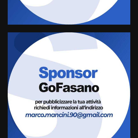
Santis
8 Agosto 2026 07:30
4
Politiche Giovanili e Mobilità
Sostenibile: premiati gli studenti
universitari del bando “La strada
giusta”
5
8 Agosto 2026 07:15
“I Contestatori: Musica di
Rivoluzione”: nuovo
appuntamento con “Fasano in
Banda”
6
7 Agosto 2026 06:05
US Fasano, Scianaro: “Profonda
amarezza per esclusione dal
campionato di calcio”
7 Agosto 2026 06:00
7