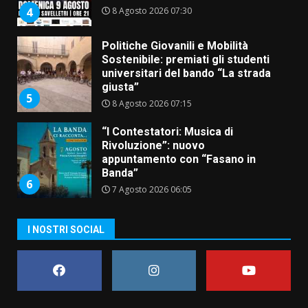
8 Agosto 2026 07:30
4
Politiche Giovanili e Mobilità
Sostenibile: premiati gli studenti
universitari del bando “La strada
giusta”
5
8 Agosto 2026 07:15
“I Contestatori: Musica di
Rivoluzione”: nuovo
appuntamento con “Fasano in
Banda”
6
7 Agosto 2026 06:05
US Fasano, Scianaro: “Profonda
I NOSTRI SOCIAL
amarezza per esclusione dal
campionato di calcio”
7 Agosto 2026 06:00
7