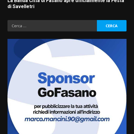
La Banda Città di Fasano apre ufficialmente la Festa
di Savelletri
Ricerca
per:
La Banda Città di Fasano apre
ufficialmente la Festa di
Savelletri
8 Agosto 2026 11:00
3
Savelletri in festa, domani sera
grande spettacolo con Uccio De