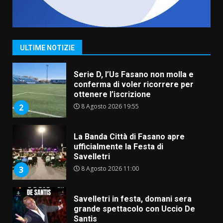
Grande successo per la “Sagra
del Pesce Spada” a Savelletri
9 Agosto 2026 07:32
1
ULTIME NOTIZIE
Serie D, l’Us Fasano non molla e
conferma di voler ricorrere per
ottenere l’iscrizione
8 Agosto 2026 19:55
2
La Banda Città di Fasano apre
ufficialmente la Festa di
Savelletri
8 Agosto 2026 11:00
3
Savelletri in festa, domani sera
grande spettacolo con Uccio De
Santis