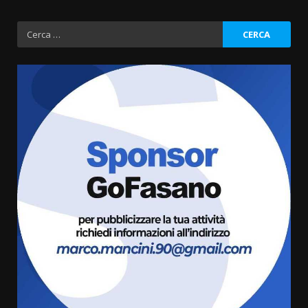
Ricerca
per:
Fasanese ferito a colpi di arma
da fuoco
6 Agosto 2026 18:13
3
Carta d’identità: continua il piano
di aperture straordinarie del
Comune di Fasano