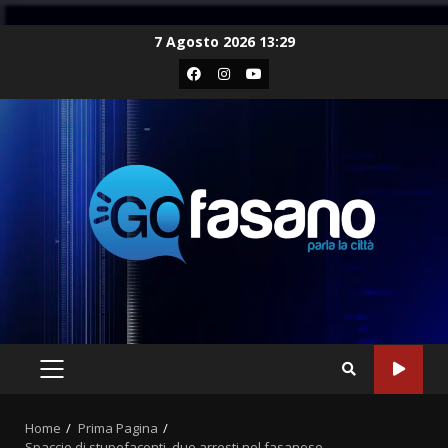
Skip
7 Agosto 2026 13:29
to
Facebook
Instagram
Youtube
content
PRIMARY
MENU
Home
Prima Pagina
Spaccio di stupefacenti, due arresti nel fasanese