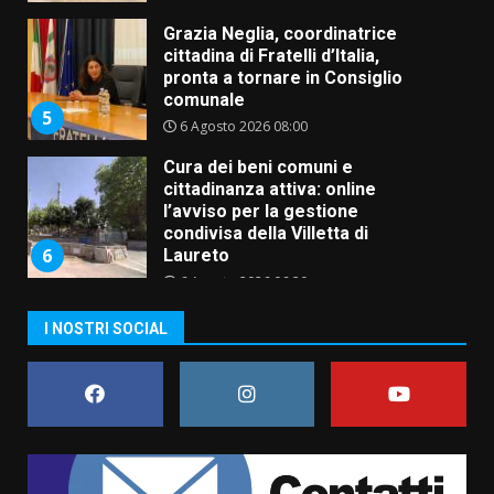
Grazia Neglia, coordinatrice
cittadina di Fratelli d’Italia,
pronta a tornare in Consiglio
comunale
5
6 Agosto 2026 08:00
Cura dei beni comuni e
cittadinanza attiva: online
l’avviso per la gestione
condivisa della Villetta di
6
Laureto
6 Agosto 2026 06:20
La magia del Minareto e la prima
I NOSTRI SOCIAL
assoluta de “L’Albergo
Belvedere. Il rapimento”
6 Agosto 2026 06:15
7
“I Contestatori: Musica di
Rivoluzione”: nuovo
appuntamento con “Fasano in