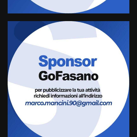
6 Agosto 2026 14:16
4
Grazia Neglia, coordinatrice
cittadina di Fratelli d’Italia,
pronta a tornare in Consiglio
comunale
5
6 Agosto 2026 08:00
Cura dei beni comuni e
cittadinanza attiva: online
l’avviso per la gestione
condivisa della Villetta di
6
Laureto
6 Agosto 2026 06:20
La magia del Minareto e la prima
assoluta de “L’Albergo
Belvedere. Il rapimento”
6 Agosto 2026 06:15
7
“I Contestatori: Musica di
Rivoluzione”: nuovo