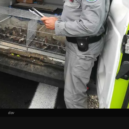
dav
i