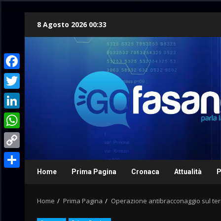
Skip
8 Agosto 2026 00:33
to
content
Facebook
Twitter
LinkedIn
WhatsApp
Copy
Link
Home
Prima Pagina
Cronaca
Attualità
P
Condividi
Home
Prima Pagina
Operazione antibracconaggio sul ter