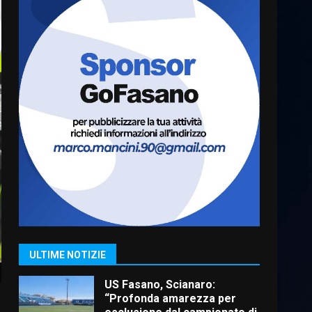
Cura dei beni comuni e
cittadinanza attiva: online
l’avviso per la gestione
condivisa della Villetta di
6
Laureto
6 Agosto 2026 06:20
La magia del Minareto e la
prima assoluta de “L’Albergo
Belvedere. Il rapimento”
6 Agosto 2026 06:15
7
“I Contestatori: Musica di
Rivoluzione”: nuovo
appuntamento con “Fasano in
Banda”
1
ULTIME NOTIZIE
7 Agosto 2026 06:05
US Fasano, Scianaro:
“Profonda amarezza per