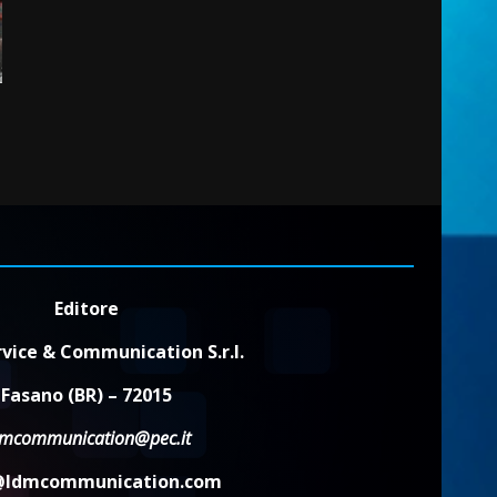
2
7 Agosto 2026 06:00
Fasanese ferito a colpi di
arma da fuoco
6 Agosto 2026 18:13
3
Carta d’identità: continua il
piano di aperture
straordinarie del Comune di
Fasano
4
6 Agosto 2026 14:16
Editore
Grazia Neglia, coordinatrice
vice & Communication S.r.l.
cittadina di Fratelli d’Italia,
Fasano (BR) – 72015
pronta a tornare in Consiglio
comunale
5
dmcommunication@pec.it
6 Agosto 2026 08:00
@ldmcommunication.com