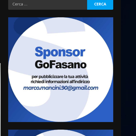
Ricerca
per:
Fasanese ferito a colpi di
arma da fuoco
6 Agosto 2026 18:13
3
Carta d’identità: continua il
piano di aperture
straordinarie del Comune di
Fasano
4
6 Agosto 2026 14:16
Grazia Neglia, coordinatrice
cittadina di Fratelli d’Italia,
pronta a tornare in Consiglio
comunale
5
6 Agosto 2026 08:00