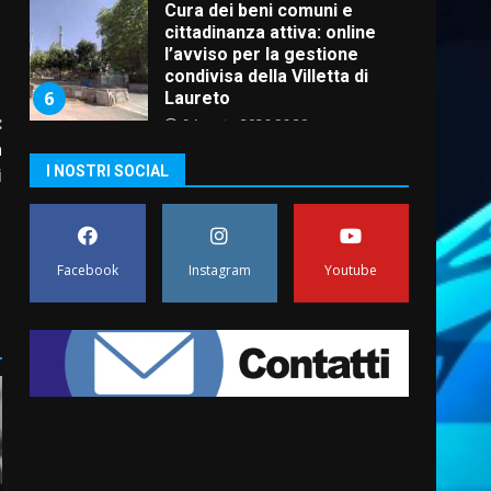
Cura dei beni comuni e
cittadinanza attiva: online
l’avviso per la gestione
condivisa della Villetta di
6
Laureto
:
6 Agosto 2026 06:20
a
La magia del Minareto e la
I NOSTRI SOCIAL
i
prima assoluta de “L’Albergo
Belvedere. Il rapimento”
6 Agosto 2026 06:15
7
Facebook
Instagram
Youtube
“I Contestatori: Musica di
Rivoluzione”: nuovo
appuntamento con “Fasano in
Banda”
1
7 Agosto 2026 06:05
US Fasano, Scianaro:
“Profonda amarezza per
esclusione dal campionato di
calcio”