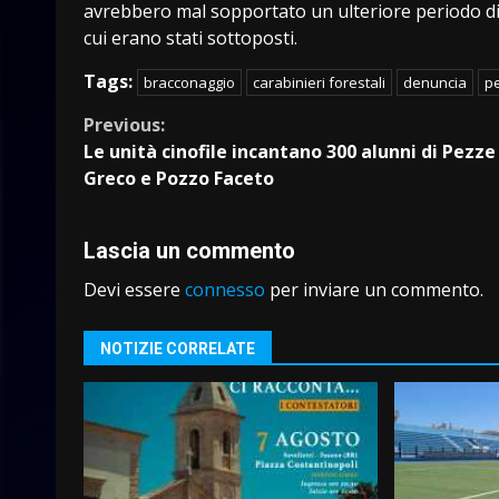
avrebbero mal sopportato un ulteriore periodo di 
cui erano stati sottoposti.
Tags:
bracconaggio
carabinieri forestali
denuncia
pe
Continue
Previous:
Le unità cinofile incantano 300 alunni di Pezze
Reading
Greco e Pozzo Faceto
Lascia un commento
Devi essere
connesso
per inviare un commento.
NOTIZIE CORRELATE