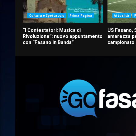
Cultura e Spettacolo
Prima Pagina
Attualità
“I Contestatori: Musica di
US Fasano, 
Rivoluzione”: nuovo appuntamento
amarezza pe
con “Fasano in Banda”
campionato d