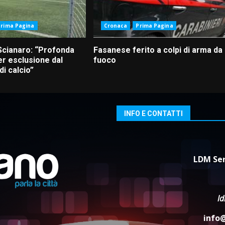
Prima Pagina
Cronaca
Prima Pagina
Scianaro: “Profonda
Fasanese ferito a colpi di arma da
r esclusione dal
fuoco
i calcio”
INFO E CONTATTI
LDM Ser
l
info