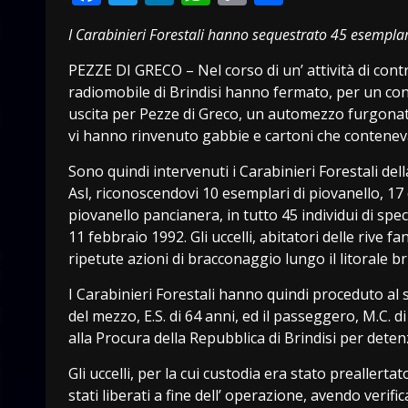
Link
I Carabinieri Forestali hanno sequestrato 45 esemplari 
PEZZE DI GRECO – Nel corso di un’ attività di contro
radiomobile di Brindisi hanno fermato, per un contr
uscita per Pezze di Greco, un automezzo furgonato 
vi hanno rinvenuto gabbie e cartoni che contenev
Sono quindi intervenuti i Carabinieri Forestali della
Asl, riconoscendovi 10 esemplari di piovanello, 17 
piovanello pancianera, in tutto 45 individui di spec
11 febbraio 1992. Gli uccelli, abitatori delle rive 
ripetute azioni di bracconaggio lungo il litorale br
I Carabinieri Forestali hanno quindi proceduto al s
del mezzo, E.S. di 64 anni, ed il passeggero, M.C. d
alla Procura della Repubblica di Brindisi per dete
Gli uccelli, per la cui custodia era stato preallerta
stati liberati a fine dell’ operazione, avendo verif