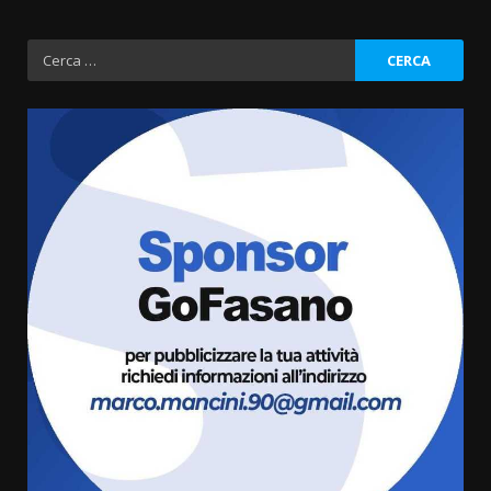
Ricerca
per:
Politiche Giovanili e Mobilità
Sostenibile: premiati gli studenti
universitari del bando “La strada
giusta”
3
8 Agosto 2026 07:15
“I Contestatori: Musica di
Rivoluzione”: nuovo
appuntamento con “Fasano in
Banda”