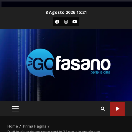
Skip
8 Agosto 2026 15:21
to
Facebook
Instagram
Youtube
content
PRIMARY
MENU
Home
Prima Pagina
Furti in abitazione: sette casi in 24 ore a Montalbano