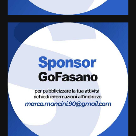
4
7 Agosto 2026 06:05
US Fasano, Scianaro: “Profonda
amarezza per esclusione dal
campionato di calcio”
7 Agosto 2026 06:00
5
Fasanese ferito a colpi di arma
da fuoco
6 Agosto 2026 18:13
6
Carta d’identità: continua il piano
di aperture straordinarie del
Comune di Fasano
6 Agosto 2026 14:16
7
La Banda Città di Fasano apre