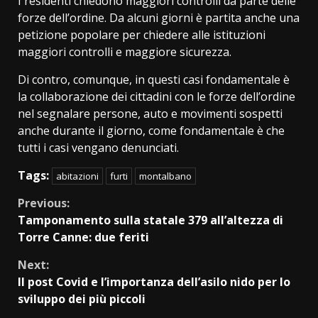
I residenti chiedono maggiori controlli da parte delle
forze dell’ordine. Da alcuni giorni è partita anche una
petizione popolare per chiedere alle istituzioni
maggiori controlli e maggiore sicurezza.
Di contro, comunque, in questi casi fondamentale è
la collaborazione dei cittadini con le forze dell’ordine
nel segnalare persone, auto e movimenti sospetti
anche durante il giorno, come fondamentale è che
tutti i casi vengano denunciati.
Tags:
abitazioni
furti
montalbano
Continue
Previous:
Tamponamento sulla statale 379 all’altezza di
Reading
Torre Canne: due feriti
Next:
Il post Covid e l’importanza dell’asilo nido per lo
sviluppo dei più piccoli