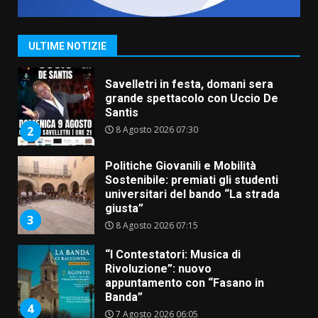
ufficialmente la Festa di
Savelletri
8 Agosto 2026 11:00
1
ULTIME NOTIZIE
Savelletri in festa, domani sera
grande spettacolo con Uccio De
Santis
8 Agosto 2026 07:30
2
Politiche Giovanili e Mobilità
Sostenibile: premiati gli studenti
universitari del bando “La strada
giusta”
3
8 Agosto 2026 07:15
“I Contestatori: Musica di
Rivoluzione”: nuovo
appuntamento con “Fasano in
Banda”
4
7 Agosto 2026 06:05