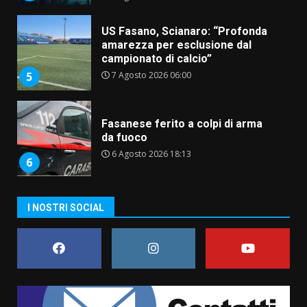
US Fasano, Scianaro: “Profonda
amarezza per esclusione dal
campionato di calcio”
7 Agosto 2026 06:00
5
Fasanese ferito a colpi di arma
da fuoco
6 Agosto 2026 18:13
6
Carta d’identità: continua il piano
I NOSTRI SOCIAL
di aperture straordinarie del
Comune di Fasano
6 Agosto 2026 14:16
7
La Banda Città di Fasano apre
ufficialmente la Festa di