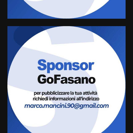
condivisa della Villetta di
4
Laureto
6 Agosto 2026 06:20
La magia del Minareto e la prima
assoluta de “L’Albergo
Belvedere. Il rapimento”
6 Agosto 2026 06:15
5
Serie D, l’Us Fasano è escluso
dal campionato
5 Agosto 2026 17:30
6
Truffatori in azione nelle
frazioni fasanesi
5 Agosto 2026 11:03
7