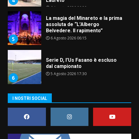
4
Laureto
6 Agosto 2026 06:20
La magia del Minareto e la prima
assoluta de “L’Albergo
Belvedere. Il rapimento”
6 Agosto 2026 06:15
5
Serie D, l’Us Fasano è escluso
dal campionato
5 Agosto 2026 17:30
6
I NOSTRI SOCIAL
Truffatori in azione nelle
frazioni fasanesi
5 Agosto 2026 11:03
7
Fasanese ferito a colpi di arma