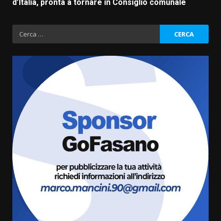
d’Italia, pronta a tornare in Consiglio comunale
Ricerca
per:
Grazia Neglia, coordinatrice
cittadina di Fratelli d’Italia,
pronta a tornare in Consiglio
comunale
3
6 Agosto 2026 08:00
Cura dei beni comuni e
cittadinanza attiva: online
l’avviso per la gestione