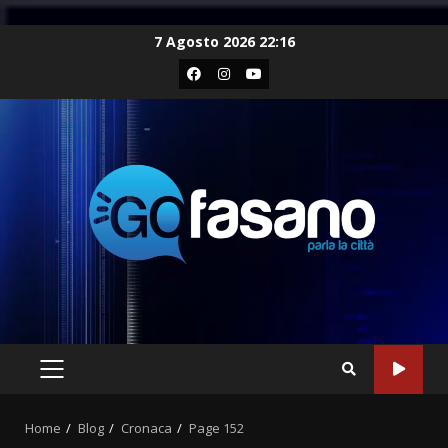
Skip
7 Agosto 2026 22:16
to
Facebook
Instagram
Youtube
content
PRIMARY
MENU
Home
Blog
Cronaca
Page 152