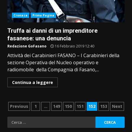
Cronaca
Prima Pagina
Truffa ai danni di un imprenditore
fasanese: una denuncia
Redazione GoFasano
16 Febbraio 2019 12:40
Attività dei Carabinieri FASANO – I Carabinieri della
sezione Operativa del Nucleo operativo e
radiomobile della Compagnia di Fasano,...
Continua a leggere
Paginazione
Previous
1
…
149
150
151
152
153
Next
degli
Ricerca
per:
articoli