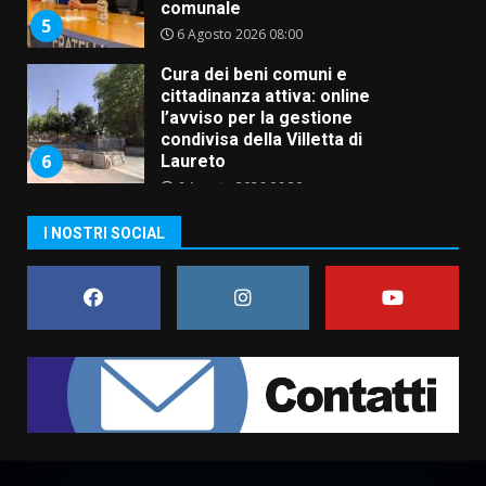
condivisa della Villetta di
6
Laureto
6 Agosto 2026 06:20
La magia del Minareto e la prima
assoluta de “L’Albergo
Belvedere. Il rapimento”
6 Agosto 2026 06:15
7
“I Contestatori: Musica di
I NOSTRI SOCIAL
Rivoluzione”: nuovo
appuntamento con “Fasano in
Banda”
1
7 Agosto 2026 06:05
US Fasano, Scianaro: “Profonda
amarezza per esclusione dal
campionato di calcio”
7 Agosto 2026 06:00
2