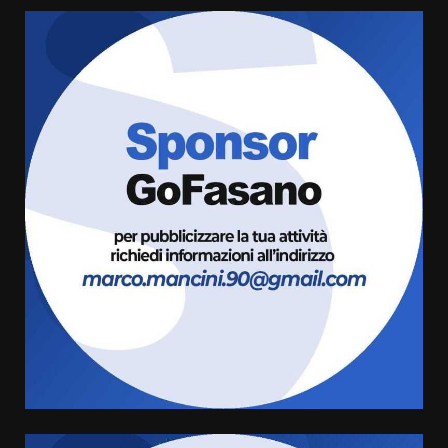
Fasanese ferito a colpi di arma
da fuoco
6 Agosto 2026 18:13
3
Carta d’identità: continua il piano
di aperture straordinarie del
Comune di Fasano
6 Agosto 2026 14:16
4
Grazia Neglia, coordinatrice
cittadina di Fratelli d’Italia,
pronta a tornare in Consiglio
comunale
5
6 Agosto 2026 08:00
Cura dei beni comuni e
cittadinanza attiva: online