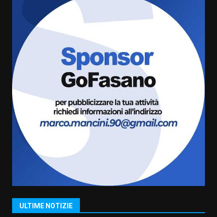
l’avviso per la gestione
condivisa della Villetta di
6
Laureto
6 Agosto 2026 06:20
La magia del Minareto e la prima
assoluta de “L’Albergo
Belvedere. Il rapimento”
6 Agosto 2026 06:15
7
“I Contestatori: Musica di
Rivoluzione”: nuovo
appuntamento con “Fasano in
Banda”
1
7 Agosto 2026 06:05
US Fasano, Scianaro: “Profonda
amarezza per esclusione dal
campionato di calcio”
7 Agosto 2026 06:00
2
ULTIME NOTIZIE