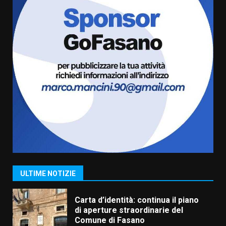
Serie D, l’Us Fasano è escluso
dal campionato
5 Agosto 2026 17:30
6
Truffatori in azione nelle
frazioni fasanesi
5 Agosto 2026 11:03
7
Fasanese ferito a colpi di arma
da fuoco
6 Agosto 2026 18:13
1
ULTIME NOTIZIE
Carta d’identità: continua il piano
di aperture straordinarie del
Comune di Fasano