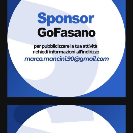
Grazia Neglia, coordinatrice
cittadina di Fratelli d’Italia,
pronta a tornare in Consiglio
comunale
3
6 Agosto 2026 08:00
Cura dei beni comuni e
cittadinanza attiva: online
l’avviso per la gestione
condivisa della Villetta di
4
Laureto
6 Agosto 2026 06:20
La magia del Minareto e la prima
assoluta de “L’Albergo
Belvedere. Il rapimento”
6 Agosto 2026 06:15
5