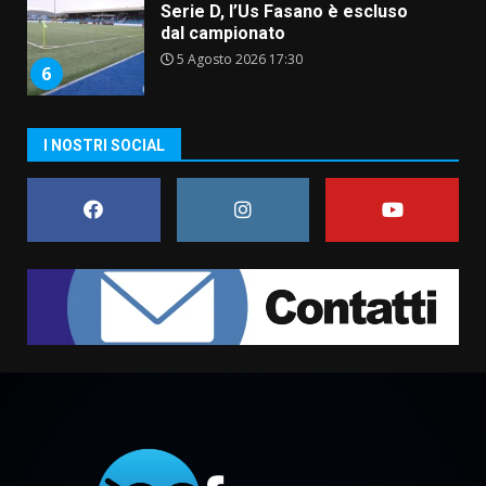
Serie D, l’Us Fasano è escluso
dal campionato
5 Agosto 2026 17:30
6
I NOSTRI SOCIAL
Truffatori in azione nelle
frazioni fasanesi
5 Agosto 2026 11:03
7
Fasanese ferito a colpi di arma
da fuoco
6 Agosto 2026 18:13
1
Carta d’identità: continua il piano
di aperture straordinarie del
Comune di Fasano
6 Agosto 2026 14:16
2