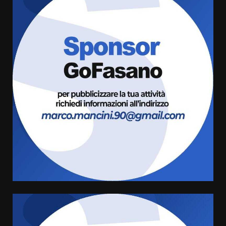
Grazia Neglia, coordinatrice
cittadina di Fratelli d’Italia,
pronta a tornare in Consiglio
comunale
3
6 Agosto 2026 08:00
Cura dei beni comuni e
cittadinanza attiva: online
l’avviso per la gestione
condivisa della Villetta di
4
Laureto
6 Agosto 2026 06:20
La magia del Minareto e la prima
assoluta de “L’Albergo
Belvedere. Il rapimento”
6 Agosto 2026 06:15
5