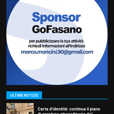
Serie D, l’Us Fasano è escluso
dal campionato
5 Agosto 2026 17:30
6
Truffatori in azione nelle
frazioni fasanesi
5 Agosto 2026 11:03
7
Fasanese ferito a colpi di arma
da fuoco
6 Agosto 2026 18:13
1
ULTIME NOTIZIE
Carta d’identità: continua il piano