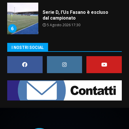
Serie D, l’Us Fasano è escluso
dal campionato
5 Agosto 2026 17:30
6
I NOSTRI SOCIAL
Truffatori in azione nelle
frazioni fasanesi
5 Agosto 2026 11:03
7
Fasanese ferito a colpi di arma
da fuoco
6 Agosto 2026 18:13
1
Carta d’identità: continua il piano
di aperture straordinarie del
Comune di Fasano