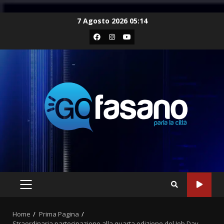
Skip
7 Agosto 2026 05:14
to
Facebook
Instagram
Youtube
content
PRIMARY
MENU
Home
Prima Pagina
Straordinaria partecipazione alla quarta edizione del Job Day