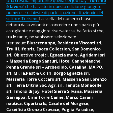
Una crescita importante quella del Job Day “
Turismo
è lavoro
” che ha visto in questa edizione giungere
numerose richieste di partecipazione di aziende del
settore Turismo.
La scelta del numero chiuso,
dettata dalla volontà di concedere uno spazio più
accogliente e maggiore riservatezza, ha fatto sì che,
tra le tante, ne venissero selezionate
trentadue:
Bluserena spa, Residenza Visconti srl,
Trulli Life srls, Epoca Collection, San Domenico
srl, Obiettivo tropici, Egnazia mare, Agridami srl
– Masseria Borgo Santuri, Hotel Cannebianche,
Penna Grande srl – Archeolido, Casalina,
MA.PO.
srl, Mi.Ta.Past & Co srl, Borgo Egnazia srl,
Masseria Torre Coccaro srl, Masseria San Lorenzo
srl, Terra D’itria Soc. Agr. srl, Tenuta Monacelle
srl, I morsi di Joy,
Hotel Sierra Silvana, Masseria
Garrappa, Ciriè Torre Canne, Marco Carani
nautica, Ciporti srls, Casale del Murgese,
Caseificio Oronzo Crovace, Puglia Paradise,