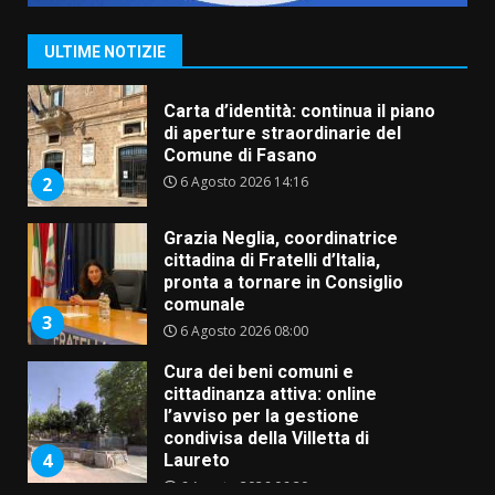
di aperture straordinarie del
Comune di Fasano
ULTIME NOTIZIE
6 Agosto 2026 14:16
2
Grazia Neglia, coordinatrice
cittadina di Fratelli d’Italia,
pronta a tornare in Consiglio
comunale
3
6 Agosto 2026 08:00
Cura dei beni comuni e
cittadinanza attiva: online
l’avviso per la gestione
condivisa della Villetta di
4
Laureto
6 Agosto 2026 06:20
La magia del Minareto e la prima
assoluta de “L’Albergo
Belvedere. Il rapimento”
6 Agosto 2026 06:15
5