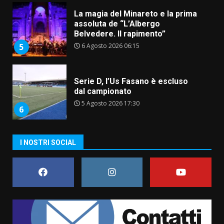
Serie D, l’Us Fasano è escluso
dal campionato
5 Agosto 2026 17:30
6
Truffatori in azione nelle
frazioni fasanesi
5 Agosto 2026 11:03
7
I NOSTRI SOCIAL
Fasanese ferito a colpi di arma
da fuoco
6 Agosto 2026 18:13
1
Carta d’identità: continua il piano
di aperture straordinarie del