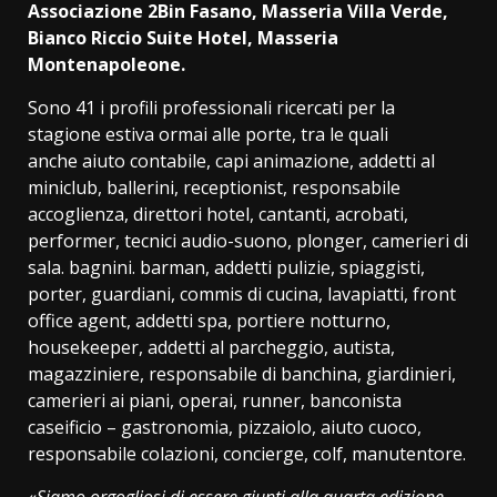
Associazione 2Bin Fasano, Masseria Villa Verde,
Bianco Riccio Suite Hotel, Masseria
Montenapoleone.
Sono 41 i profili professionali ricercati per la
stagione estiva ormai alle porte, tra le quali
anche aiuto contabile, capi animazione, addetti al
miniclub, ballerini, receptionist, responsabile
accoglienza, direttori hotel, cantanti, acrobati,
performer, tecnici audio-suono, plonger, camerieri di
sala. bagnini. barman, addetti pulizie, spiaggisti,
porter, guardiani, commis di cucina, lavapiatti, front
office agent, addetti spa, portiere notturno,
housekeeper, addetti al parcheggio, autista,
magazziniere, responsabile di banchina, giardinieri,
camerieri ai piani, operai, runner, banconista
caseificio – gastronomia, pizzaiolo, aiuto cuoco,
responsabile colazioni, concierge, colf, manutentore.
«
Siamo orgogliosi di essere giunti alla quarta edizione
–