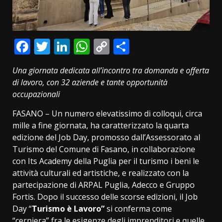
Facebook
Twitter
LinkedIn
WhatsApp
Copy
Condividi
Link
Una giornata dedicata all’incontro tra domanda e offerta
di lavoro, con 32 aziende
e tante opportunità
occupazionali
FASANO – Un numero elevatissimo di colloqui, circa
mille a fine giornata, ha caratterizzato la quarta
edizione del Job Day, promosso dall’Assessorato al
Turismo del Comune di Fasano, in collaborazione
con Its Academy della Puglia per il turismo i beni le
attività culturali ed artistiche, e realizzato con la
partecipazione di ARPAL Puglia, Adecco e Gruppo
Fortis. Dopo il successo delle scorse edizioni, il Job
Day “
Turismo è Lavoro”
si conferma come
“cerniera” fra le esigenze degli imprenditori e quelle