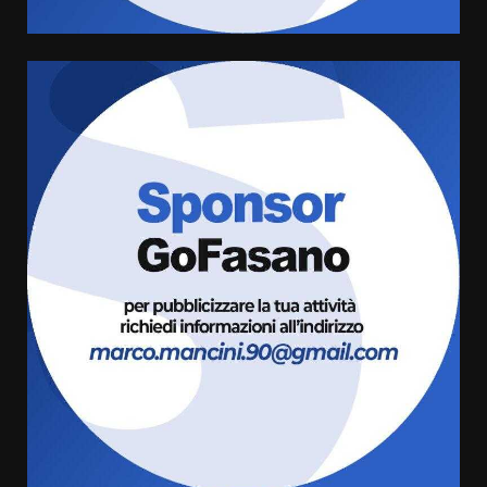
6 Agosto 2026 06:15
5
Serie D, l’Us Fasano è escluso
dal campionato
5 Agosto 2026 17:30
6
Truffatori in azione nelle
frazioni fasanesi
5 Agosto 2026 11:03
7
Fasanese ferito a colpi di arma
da fuoco
6 Agosto 2026 18:13
1
Carta d’identità: continua il piano