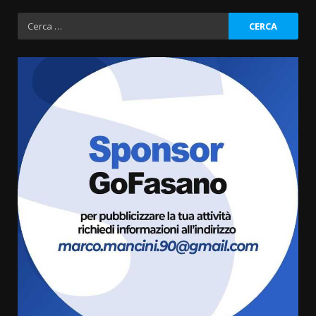
Ricerca
per:
Grazia Neglia, coordinatrice
cittadina di Fratelli d’Italia,
pronta a tornare in Consiglio
comunale
3
6 Agosto 2026 08:00
Cura dei beni comuni e
cittadinanza attiva: online
l’avviso per la gestione
condivisa della Villetta di
4
Laureto
6 Agosto 2026 06:20
La magia del Minareto e la prima
assoluta de “L’Albergo
Belvedere. Il rapimento”