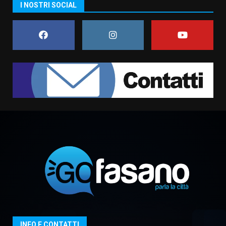
US Fasano, Scianaro: “Profonda
I NOSTRI SOCIAL
amarezza per esclusione dal
campionato di calcio”
7 Agosto 2026 06:00
7
Grande successo per la “Sagra
del Pesce Spada” a Savelletri
9 Agosto 2026 07:32
1
Serie D, l’Us Fasano non molla e
conferma di voler ricorrere per
ottenere l’iscrizione
8 Agosto 2026 19:55
2
La Banda Città di Fasano apre
ufficialmente la Festa di
Savelletri
8 Agosto 2026 11:00
3
INFO E CONTATTI