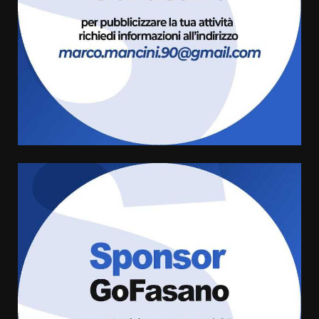
Savelletri
8 Agosto 2026 11:00
3
Savelletri in festa, domani sera
grande spettacolo con Uccio De
Santis
8 Agosto 2026 07:30
4
Politiche Giovanili e Mobilità
Sostenibile: premiati gli studenti
universitari del bando “La strada
giusta”
5
8 Agosto 2026 07:15
“I Contestatori: Musica di
Rivoluzione”: nuovo
appuntamento con “Fasano in
Banda”
6
7 Agosto 2026 06:05