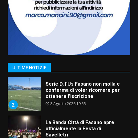
US Fasano, Scianaro: “Profonda
amarezza per esclusione dal
campionato di calcio”
7 Agosto 2026 06:00
7
Grande successo per la “Sagra
del Pesce Spada” a Savelletri
9 Agosto 2026 07:32
1
ULTIME NOTIZIE
Serie D, l’Us Fasano non molla e
conferma di voler ricorrere per
ottenere l’iscrizione
8 Agosto 2026 19:55
2
La Banda Città di Fasano apre
ufficialmente la Festa di
Savelletri