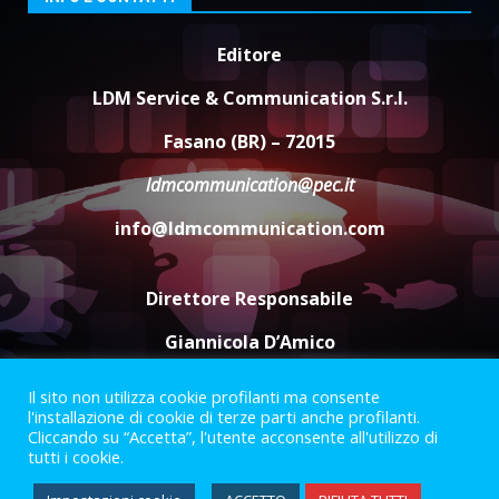
Editore
Savelletri in festa, domani sera
grande spettacolo con Uccio De
LDM Service & Communication S.r.l.
Santis
8 Agosto 2026 07:30
4
Fasano (BR) – 72015
ldmcommunication@pec.it
Politiche Giovanili e Mobilità
Sostenibile: premiati gli studenti
info@ldmcommunication.com
universitari del bando “La strada
giusta”
5
8 Agosto 2026 07:15
Direttore Responsabile
Giannicola D’Amico
Il sito non utilizza cookie profilanti ma consente
Termini e Condizioni
Privacy Policy
l'installazione di cookie di terze parti anche profilanti.
Informazioni Legali
Cliccando su “Accetta”, l'utente acconsente all'utilizzo di
tutti i cookie.
Facebook
Instagram
Youtube