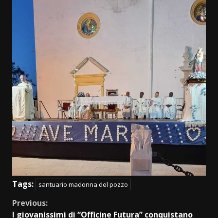
Tags:
santuario madonna del pozzo
Continue
Previous:
I giovanissimi di “Officine Futura” conquistano