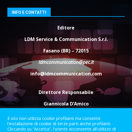
8 Agosto 2026 11:00
3
INFO E CONTATTI
Savelletri in festa, domani sera
grande spettacolo con Uccio De
Editore
Santis
8 Agosto 2026 07:30
4
LDM Service & Communication S.r.l.
Fasano (BR) – 72015
Politiche Giovanili e Mobilità
Sostenibile: premiati gli studenti
ldmcommunication@pec.it
universitari del bando “La strada
giusta”
info@ldmcommunication.com
5
8 Agosto 2026 07:15
Direttore Responsabile
Giannicola D’Amico
Il sito non utilizza cookie profilanti ma consente
Termini e Condizioni
Privacy Policy
l'installazione di cookie di terze parti anche profilanti.
Informazioni Legali
Cliccando su “Accetta”, l'utente acconsente all'utilizzo di