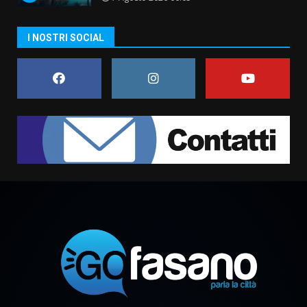
US Fasano, Scianaro: “Profonda
amarezza per esclusione dal
campionato di calcio”
I NOSTRI SOCIAL
7 Agosto 2026 06:00
7
Grande successo per la “Sagra
del Pesce Spada” a Savelletri
9 Agosto 2026 07:32
1
Serie D, l’Us Fasano non molla e
conferma di voler ricorrere per
ottenere l’iscrizione
8 Agosto 2026 19:55
2
La Banda Città di Fasano apre
ufficialmente la Festa di
Savelletri