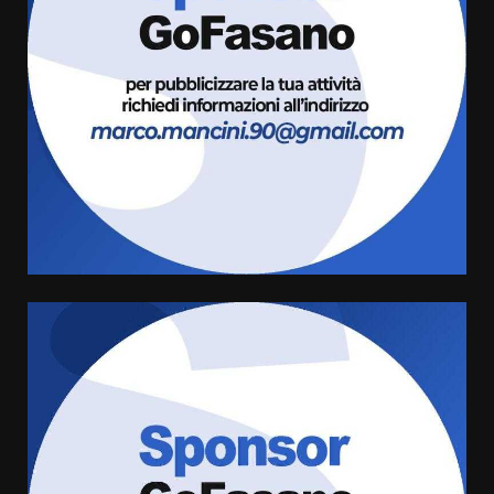
Savelletri
8 Agosto 2026 11:00
3
Savelletri in festa, domani sera
grande spettacolo con Uccio De
Santis
8 Agosto 2026 07:30
4
Politiche Giovanili e Mobilità
Sostenibile: premiati gli studenti
universitari del bando “La strada
giusta”
5
8 Agosto 2026 07:15
“I Contestatori: Musica di
Rivoluzione”: nuovo
appuntamento con “Fasano in
Banda”
6
7 Agosto 2026 06:05