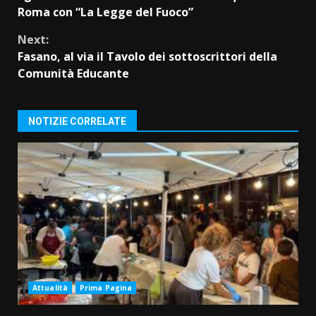
Reading
Roma con “La Legge del Fuoco”
Next:
Fasano, al via il Tavolo dei sottoscrittori della
Comunità Educante
NOTIZIE CORRELATE
Attualità
Prima Pagina