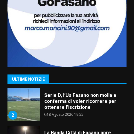
US Fasano, Scianaro: “Profonda
amarezza per esclusione dal
campionato di calcio”
7 Agosto 2026 06:00
7
Grande successo per la “Sagra
del Pesce Spada” a Savelletri
9 Agosto 2026 07:32
1
ULTIME NOTIZIE
Serie D, l’Us Fasano non molla e
conferma di voler ricorrere per
ottenere l’iscrizione
8 Agosto 2026 19:55
2
La Banda Città di Fasano apre
ufficialmente la Festa di
Savelletri