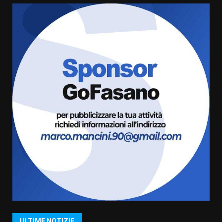
amarezza per esclusione dal
campionato di calcio”
7 Agosto 2026 06:00
5
Fasanese ferito a colpi di arma
da fuoco
6 Agosto 2026 18:13
6
Carta d’identità: continua il piano
di aperture straordinarie del
Comune di Fasano
6 Agosto 2026 14:16
7
La Banda Città di Fasano apre
ufficialmente la Festa di
Savelletri
8 Agosto 2026 11:00
1
ULTIME NOTIZIE