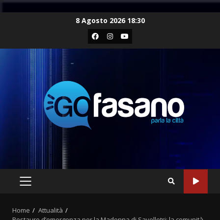
Skip
8 Agosto 2026 18:30
to
Facebook
Instagram
Youtube
content
PRIMARY
MENU
Home
Attualità
Restauro d’emergenza per la Madonna di Savelletri: la comunità