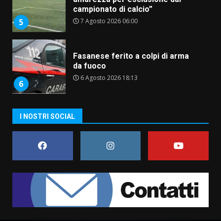
campionato di calcio”
7 Agosto 2026 06:00
5
Fasanese ferito a colpi di arma
da fuoco
6 Agosto 2026 18:13
6
Carta d’identità: continua il piano
I NOSTRI SOCIAL
di aperture straordinarie del
Comune di Fasano
6 Agosto 2026 14:16
7
La Banda Città di Fasano apre
ufficialmente la Festa di
Savelletri
8 Agosto 2026 11:00
1