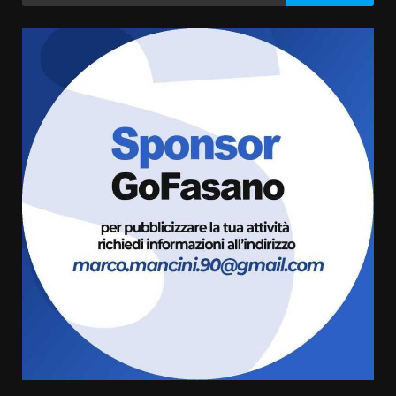
per:
Politiche Giovanili e Mobilità
Sostenibile: premiati gli studenti
universitari del bando “La strada
giusta”
3
8 Agosto 2026 07:15
“I Contestatori: Musica di
Rivoluzione”: nuovo
appuntamento con “Fasano in
Banda”
4
7 Agosto 2026 06:05
US Fasano, Scianaro: “Profonda