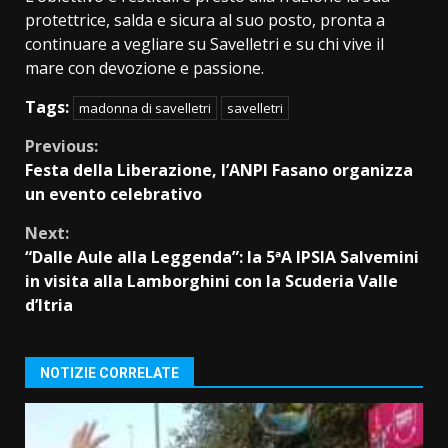
protettrice, salda e sicura al suo posto, pronta a
continuare a vegliare su Savelletri e su chi vive il
mare con devozione e passione.
Tags:
madonna di savelletri
savelletri
Continue
Previous:
Festa della Liberazione, l’ANPI Fasano organizza
Reading
un evento celebrativo
Next:
“Dalle Aule alla Leggenda”: la 5ªA IPSIA Salvemini
in visita alla Lamborghini con la Scuderia Valle
d’Itria
NOTIZIE CORRELATE