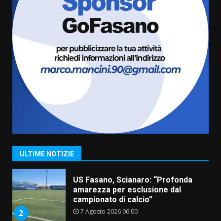
l’avviso per la gestione
condivisa della Villetta di
6
Laureto
6 Agosto 2026 06:20
La magia del Minareto e la prima
assoluta de “L’Albergo
Belvedere. Il rapimento”
6 Agosto 2026 06:15
7
“I Contestatori: Musica di
Rivoluzione”: nuovo
appuntamento con “Fasano in
Banda”
1
ULTIME NOTIZIE
7 Agosto 2026 06:05
US Fasano, Scianaro: “Profonda
amarezza per esclusione dal
campionato di calcio”
7 Agosto 2026 06:00
2