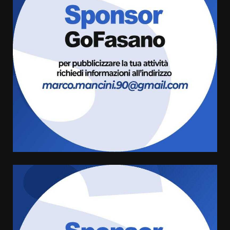
Fasanese ferito a colpi di arma
da fuoco
6 Agosto 2026 18:13
3
Carta d’identità: continua il piano
di aperture straordinarie del
Comune di Fasano
6 Agosto 2026 14:16
4
Grazia Neglia, coordinatrice
cittadina di Fratelli d’Italia,
pronta a tornare in Consiglio
comunale
5
6 Agosto 2026 08:00
Cura dei beni comuni e
cittadinanza attiva: online