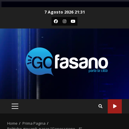
Skip
7 Agosto 2026 21:31
to
Facebook
Instagram
Youtube
content
PRIMARY
MENU
Home
Prima Pagina
Politiche giovanili, nasce “Generazione – F”