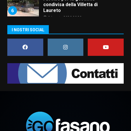
condivisa della Villetta di
6
Laureto
6 Agosto 2026 06:20
La magia del Minareto e la prima
I NOSTRI SOCIAL
assoluta de “L’Albergo
Belvedere. Il rapimento”
6 Agosto 2026 06:15
7
“I Contestatori: Musica di
Rivoluzione”: nuovo
appuntamento con “Fasano in
Banda”
1
7 Agosto 2026 06:05
US Fasano, Scianaro: “Profonda
amarezza per esclusione dal
campionato di calcio”
7 Agosto 2026 06:00
2