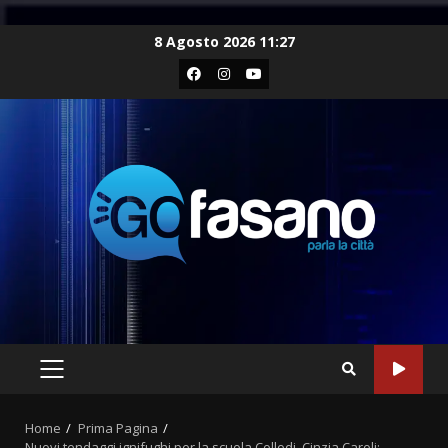
Skip
8 Agosto 2026 11:27
to
Facebook
Instagram
Youtube
content
PRIMARY
MENU
Home
Prima Pagina
Nuovi tendaggi ignifughi per la scuola Collodi. Cinzia Caroli: