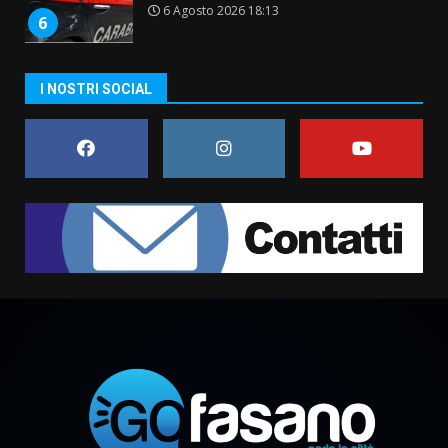
6 Agosto 2026 18:13
6
Carta d’identità: continua il piano
I NOSTRI SOCIAL
di aperture straordinarie del
Comune di Fasano
6 Agosto 2026 14:16
7
La Banda Città di Fasano apre
ufficialmente la Festa di
Savelletri
8 Agosto 2026 11:00
1
Savelletri in festa, domani sera
grande spettacolo con Uccio De
Santis
8 Agosto 2026 07:30
2
Politiche Giovanili e Mobilità