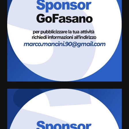
Politiche Giovanili e Mobilità
Sostenibile: premiati gli studenti
universitari del bando “La strada
giusta”
3
8 Agosto 2026 07:15
“I Contestatori: Musica di
Rivoluzione”: nuovo
appuntamento con “Fasano in
Banda”
4
7 Agosto 2026 06:05
US Fasano, Scianaro: “Profonda
amarezza per esclusione dal
campionato di calcio”
7 Agosto 2026 06:00
5
Fasanese ferito a colpi di arma