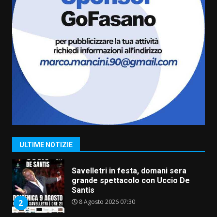
da fuoco
6 Agosto 2026 18:13
6
Carta d’identità: continua il piano
di aperture straordinarie del
Comune di Fasano
6 Agosto 2026 14:16
7
La Banda Città di Fasano apre
ufficialmente la Festa di
Savelletri
8 Agosto 2026 11:00
1
ULTIME NOTIZIE
Savelletri in festa, domani sera
grande spettacolo con Uccio De
Santis
8 Agosto 2026 07:30
2