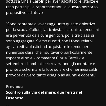
dott.ssa Cinzia Caroli” per aver ascoltato le istanze e
reso partecipi le rappresentanti, di questo percorso
propositivo ed attivo.
“Sono contenta di aver raggiunto questo obiettivo
per la scuola Collodi, la richiesta di acquisto tende mi
era pervenuta da alcuni genitori, poi altre classi si
sono aggregate. Siamo riusciti, con i fondi relativi
agli arredi scolastici, ad acquistare le tende per
numerose classi che risultavano particolarmente
esposte al sole – commenta Cinzia Caroli -: a
settembre i bambini le ritroveranno già montate e
pronte a schermare la luce solare che nei mesi caldi
provoca davvero tanto disagio ad alunni e docenti.”
Continue
Previous:
Scontro sulla via del mare: due feriti nel
Reading
Fasanese