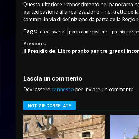
Questo ulteriore riconoscimento nel panorama nazi
partecipazione alla realizzazione – nel tratto del
cammini in via di definizione da parte della Region
Tags:
enzo lavarra
parco dune costiere
premio nazion
Continue
Previous:
Il Presidio del Libro pronto per tre grandi inco
Reading
Lascia un commento
Devi essere
connesso
per inviare un commento.
NOTIZIE CORRELATE