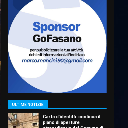
Serie D, l’Us Fasano è
escluso dal campionato
5 Agosto 2026 17:30
6
Truffatori in azione nelle
frazioni fasanesi
5 Agosto 2026 11:03
7
Fasanese ferito a colpi di
arma da fuoco
6 Agosto 2026 18:13
1
ULTIME NOTIZIE
Carta d’identità: continua il
piano di aperture