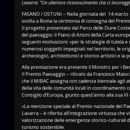
Lavarra: “Un ulteriore riconoscimento che ci incoragg
FASANO / OSTUNI – Nella giornata del 14 marzo – 
svolta a Roma la cerimonia di consegna del Premi
Il progetto presentato dal Parco delle Dune Costi
del paesaggio: il Piano di Azioni della Carta euro
seguenti motivazioni: «per le strategie di tutela e
numerosi soggetti impegnati nel territorio, le orig
archeologici, architettonici e storico artistici e l
Alla premiazione era presente il Ministro per i Beni
Il Premio Paesaggio – ritirato da Francesco Maio
che il MIBAC assegna con cadenza biennale agli at
della vita delle comunità locali in coordinamento 
Consiglio d’Europa, giunto quest’anno alla sua VI 
«La menzione speciale al Premio nazionale del Pae
Lavarra – è riferita all’integrazione virtuosa che 
valorizzazione delle emergenze storico-culturali del
turismo sostenibile.