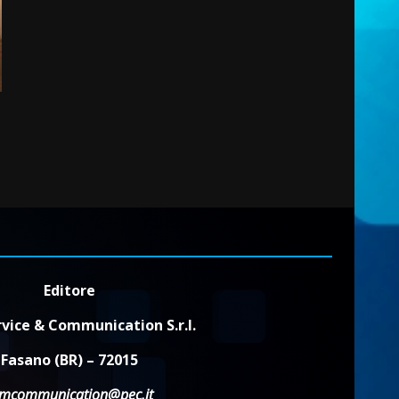
2
6 Agosto 2026 14:16
Grazia Neglia, coordinatrice
cittadina di Fratelli d’Italia,
pronta a tornare in Consiglio
comunale
3
6 Agosto 2026 08:00
Cura dei beni comuni e
cittadinanza attiva: online
l’avviso per la gestione
condivisa della Villetta di
4
Laureto
6 Agosto 2026 06:20
Editore
La magia del Minareto e la
prima assoluta de “L’Albergo
vice & Communication S.r.l.
Belvedere. Il rapimento”
6 Agosto 2026 06:15
5
Fasano (BR) – 72015
dmcommunication@pec.it