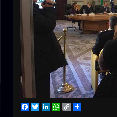
Facebook
Twitter
LinkedIn
WhatsApp
Copy
Condivid
Link