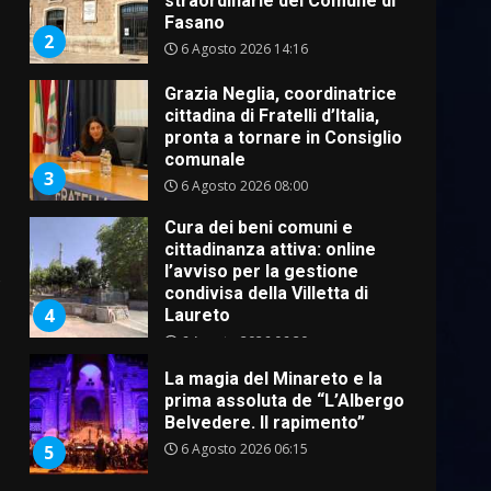
straordinarie del Comune di
Fasano
2
6 Agosto 2026 14:16
Grazia Neglia, coordinatrice
cittadina di Fratelli d’Italia,
pronta a tornare in Consiglio
comunale
3
6 Agosto 2026 08:00
Cura dei beni comuni e
cittadinanza attiva: online
l’avviso per la gestione
o
condivisa della Villetta di
4
Laureto
6 Agosto 2026 06:20
La magia del Minareto e la
prima assoluta de “L’Albergo
Belvedere. Il rapimento”
6 Agosto 2026 06:15
5