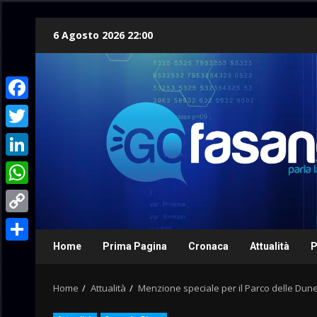
Skip
6 Agosto 2026 22:00
to
content
Facebook
Twitter
LinkedIn
WhatsApp
Copy
Link
Home
Prima Pagina
Cronaca
Attualità
P
Condividi
Home
Attualità
Menzione speciale per il Parco delle Dun