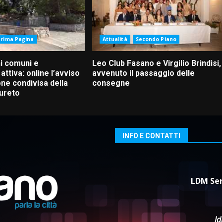
Prima Pagina
Attualità
Secondo Piano
ni comuni e
Leo Club Fasano e Virgilio Brindisi,
attiva: online l’avviso
avvenuto il passaggio delle
one condivisa della
consegne
aureto
INFO E CONTATTI
LDM Ser
l