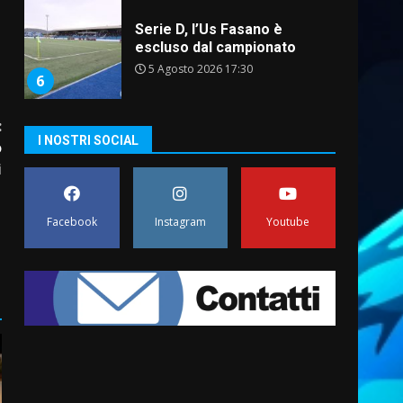
Serie D, l’Us Fasano è
escluso dal campionato
5 Agosto 2026 17:30
6
:
I NOSTRI SOCIAL
Truffatori in azione nelle
o
frazioni fasanesi
i
5 Agosto 2026 11:03
7
Facebook
Instagram
Youtube
Fasanese ferito a colpi di
arma da fuoco
6 Agosto 2026 18:13
1
Carta d’identità: continua il
piano di aperture
straordinarie del Comune di
Fasano