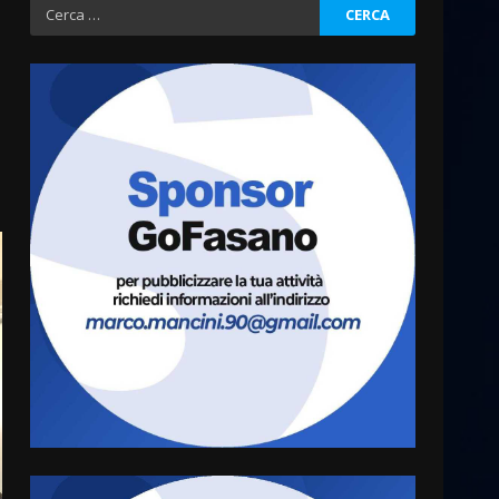
Ricerca
per:
Grazia Neglia, coordinatrice
cittadina di Fratelli d’Italia,
pronta a tornare in Consiglio
comunale
3
6 Agosto 2026 08:00
Cura dei beni comuni e
cittadinanza attiva: online
l’avviso per la gestione
condivisa della Villetta di
4
Laureto
6 Agosto 2026 06:20
La magia del Minareto e la
prima assoluta de “L’Albergo
Belvedere. Il rapimento”
6 Agosto 2026 06:15
5