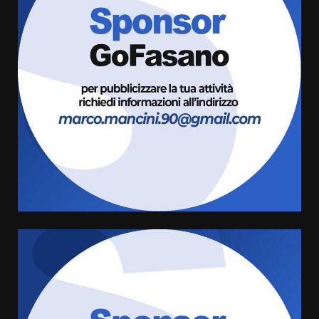
Fasanese ferito a colpi di arma
da fuoco
6 Agosto 2026 18:13
3
Carta d’identità: continua il piano
di aperture straordinarie del
Comune di Fasano
6 Agosto 2026 14:16
4
Grazia Neglia, coordinatrice
cittadina di Fratelli d’Italia,
pronta a tornare in Consiglio
comunale
5
6 Agosto 2026 08:00
Cura dei beni comuni e
cittadinanza attiva: online