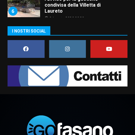
condivisa della Villetta di
6
Laureto
6 Agosto 2026 06:20
La magia del Minareto e la prima
I NOSTRI SOCIAL
assoluta de “L’Albergo
Belvedere. Il rapimento”
6 Agosto 2026 06:15
7
“I Contestatori: Musica di
Rivoluzione”: nuovo
appuntamento con “Fasano in
Banda”
1
7 Agosto 2026 06:05
US Fasano, Scianaro: “Profonda
amarezza per esclusione dal
campionato di calcio”
7 Agosto 2026 06:00
2