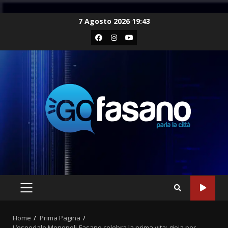
Skip
7 Agosto 2026 19:43
to
Facebook
Instagram
Youtube
content
PRIMARY
MENU
Home
Prima Pagina
L’ospedale Monopoli-Fasano celebra la prima vita: gioia per