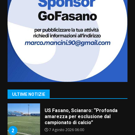
l’avviso per la gestione
condivisa della Villetta di
6
Laureto
6 Agosto 2026 06:20
La magia del Minareto e la prima
assoluta de “L’Albergo
Belvedere. Il rapimento”
6 Agosto 2026 06:15
7
“I Contestatori: Musica di
Rivoluzione”: nuovo
appuntamento con “Fasano in
Banda”
1
ULTIME NOTIZIE
7 Agosto 2026 06:05
US Fasano, Scianaro: “Profonda
amarezza per esclusione dal
campionato di calcio”
7 Agosto 2026 06:00
2