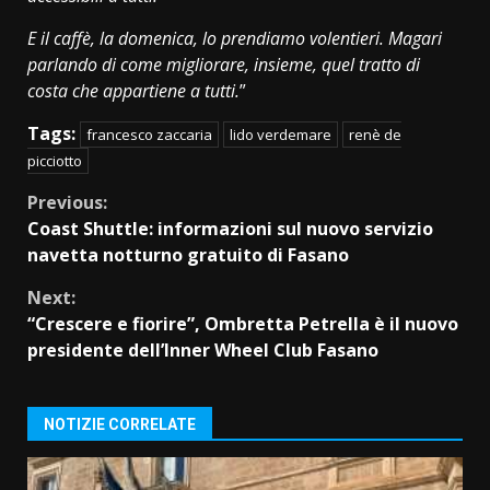
E il caffè, la domenica, lo prendiamo volentieri. Magari
parlando di come migliorare, insieme, quel tratto di
costa che appartiene a tutti.
”
Tags:
francesco zaccaria
lido verdemare
renè de
picciotto
Continue
Previous:
Coast Shuttle: informazioni sul nuovo servizio
Reading
navetta notturno gratuito di Fasano
Next:
“Crescere e fiorire”, Ombretta Petrella è il nuovo
presidente dell’Inner Wheel Club Fasano
NOTIZIE CORRELATE