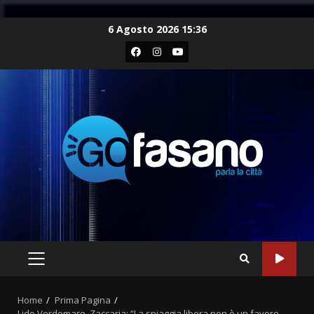
Skip
6 Agosto 2026 15:36
to
Facebook
Instagram
Youtube
content
PRIMARY
MENU
Home
Prima Pagina
Lido Verdemare, Zaccaria: “La spiaggia libera non è un favore,