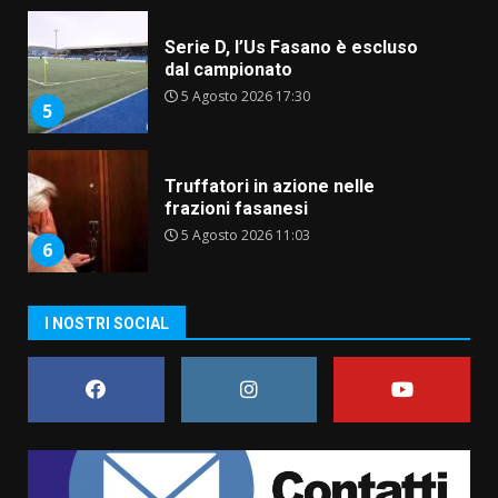
Serie D, l’Us Fasano è escluso
dal campionato
5 Agosto 2026 17:30
5
Truffatori in azione nelle
frazioni fasanesi
5 Agosto 2026 11:03
6
Residenti di Savelletri scrivono
I NOSTRI SOCIAL
al Prefetto: “Noi cittadini di
serie B”
5 Agosto 2026 06:15
7
Carta d’identità: continua il piano
di aperture straordinarie del
Comune di Fasano