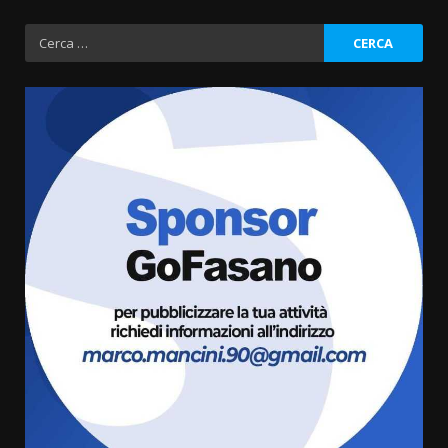
Ricerca
per:
Cura dei beni comuni e
cittadinanza attiva: online
l’avviso per la gestione
condivisa della Villetta di
3
Laureto
6 Agosto 2026 06:20
La magia del Minareto e la prima
assoluta de “L’Albergo
Belvedere. Il rapimento”
6 Agosto 2026 06:15
4