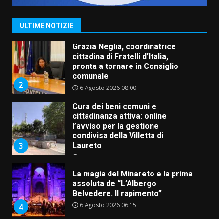
di aperture straordinarie del
Comune di Fasano
6 Agosto 2026 14:16
1
ULTIME NOTIZIE
Grazia Neglia, coordinatrice
cittadina di Fratelli d’Italia,
pronta a tornare in Consiglio
comunale
2
6 Agosto 2026 08:00
Cura dei beni comuni e
cittadinanza attiva: online
l’avviso per la gestione
condivisa della Villetta di
3
Laureto
6 Agosto 2026 06:20
La magia del Minareto e la prima
assoluta de “L’Albergo
Belvedere. Il rapimento”
6 Agosto 2026 06:15
4