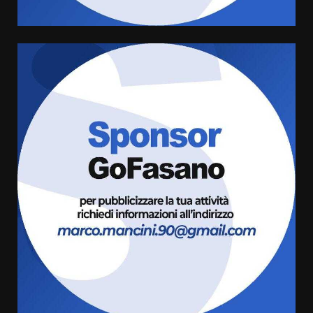
Serie D, l’Us Fasano è escluso
dal campionato
5 Agosto 2026 17:30
5
Truffatori in azione nelle
frazioni fasanesi
5 Agosto 2026 11:03
6
Residenti di Savelletri scrivono
al Prefetto: “Noi cittadini di
serie B”
5 Agosto 2026 06:15
7
Carta d’identità: continua il piano