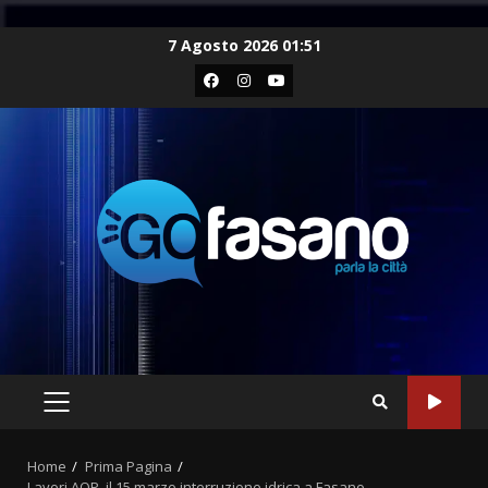
Skip
7 Agosto 2026 01:51
to
Facebook
Instagram
Youtube
content
PRIMARY
MENU
Home
Prima Pagina
Lavori AQP, il 15 marzo interruzione idrica a Fasano