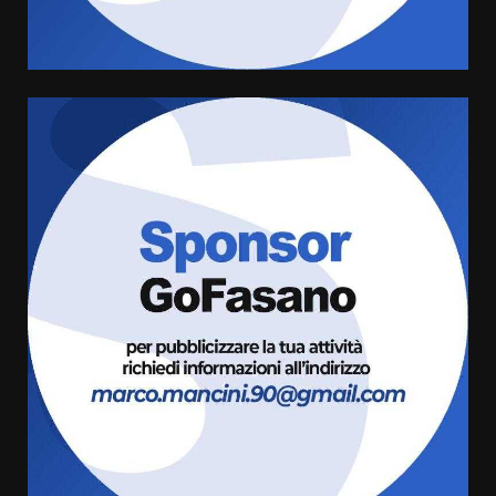
condivisa della Villetta di
4
Laureto
6 Agosto 2026 06:20
La magia del Minareto e la prima
assoluta de “L’Albergo
Belvedere. Il rapimento”
6 Agosto 2026 06:15
5
Serie D, l’Us Fasano è escluso
dal campionato
5 Agosto 2026 17:30
6
Truffatori in azione nelle
frazioni fasanesi
5 Agosto 2026 11:03
7