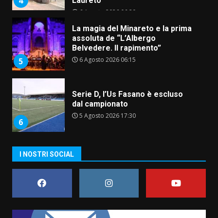
4
Laureto
6 Agosto 2026 06:20
La magia del Minareto e la prima
assoluta de “L’Albergo
Belvedere. Il rapimento”
6 Agosto 2026 06:15
5
Serie D, l’Us Fasano è escluso
dal campionato
5 Agosto 2026 17:30
6
I NOSTRI SOCIAL
Truffatori in azione nelle
frazioni fasanesi
5 Agosto 2026 11:03
7
Fasanese ferito a colpi di arma