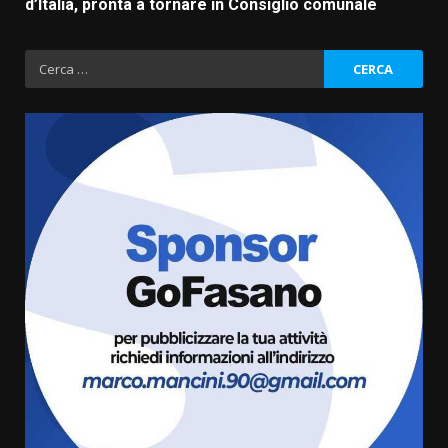
d’Italia, pronta a tornare in Consiglio comunale
Ricerca
per:
Grazia Neglia, coordinatrice
cittadina di Fratelli d’Italia,
pronta a tornare in Consiglio
comunale
3
6 Agosto 2026 08:00
Cura dei beni comuni e
cittadinanza attiva: online
l’avviso per la gestione