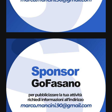
Carta d’identità: continua il piano
di aperture straordinarie del
Comune di Fasano
6 Agosto 2026 14:16
4
Grazia Neglia, coordinatrice
cittadina di Fratelli d’Italia,
pronta a tornare in Consiglio
comunale
5
6 Agosto 2026 08:00
Cura dei beni comuni e
cittadinanza attiva: online
l’avviso per la gestione
condivisa della Villetta di
6
Laureto
6 Agosto 2026 06:20
La magia del Minareto e la prima
assoluta de “L’Albergo
Belvedere. Il rapimento”