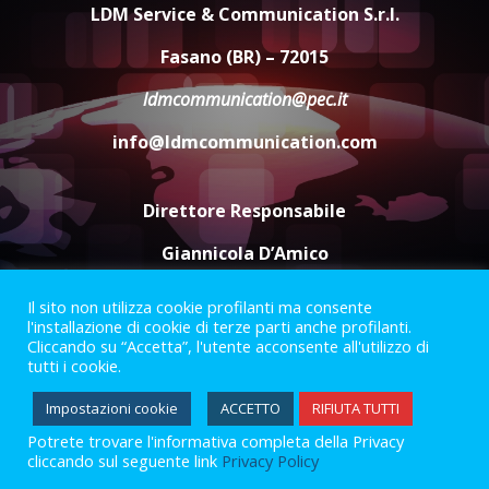
LDM Service & Communication S.r.l.
Comune di Fasano
6 Agosto 2026 14:16
4
Fasano (BR) – 72015
ldmcommunication@pec.it
Grazia Neglia, coordinatrice
cittadina di Fratelli d’Italia,
info@ldmcommunication.com
pronta a tornare in Consiglio
comunale
5
6 Agosto 2026 08:00
Direttore Responsabile
Giannicola D’Amico
Il sito non utilizza cookie profilanti ma consente
Termini e Condizioni
Privacy Policy
l'installazione di cookie di terze parti anche profilanti.
Informazioni Legali
Cliccando su “Accetta”, l'utente acconsente all'utilizzo di
tutti i cookie.
Facebook
Instagram
Youtube
Impostazioni cookie
ACCETTO
RIFIUTA TUTTI
Potrete trovare l'informativa completa della Privacy
2023 © Gofasano
|
Powered by
Creativestudio
&
LGC
.
cliccando sul seguente link
Privacy Policy