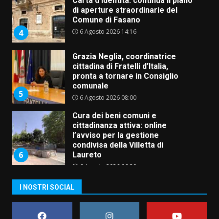
Carta d’identità: continua il piano
di aperture straordinarie del
Comune di Fasano
6 Agosto 2026 14:16
4
Grazia Neglia, coordinatrice
cittadina di Fratelli d’Italia,
pronta a tornare in Consiglio
comunale
5
6 Agosto 2026 08:00
Cura dei beni comuni e
cittadinanza attiva: online
l’avviso per la gestione
condivisa della Villetta di
6
Laureto
6 Agosto 2026 06:20
La magia del Minareto e la prima
I NOSTRI SOCIAL
assoluta de “L’Albergo
Belvedere. Il rapimento”
6 Agosto 2026 06:15
7