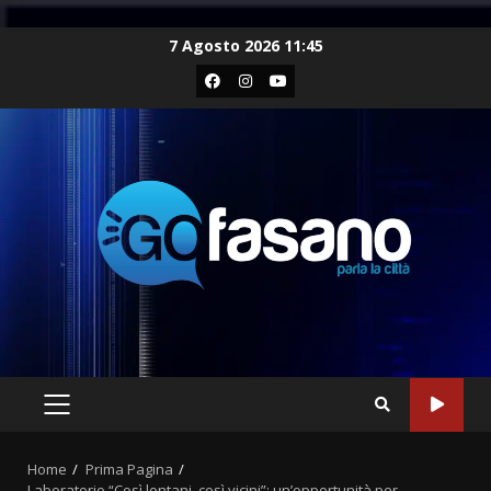
Skip
7 Agosto 2026 11:45
to
Facebook
Instagram
Youtube
content
PRIMARY
MENU
Home
Prima Pagina
Laboratorio “Così lontani, così vicini”: un’opportunità per