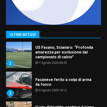
6 Agosto 2026 06:15
7
“I Contestatori: Musica di
Rivoluzione”: nuovo
appuntamento con “Fasano in
Banda”
1
ULTIME NOTIZIE
7 Agosto 2026 06:05
US Fasano, Scianaro: “Profonda
amarezza per esclusione dal
campionato di calcio”
7 Agosto 2026 06:00
2
Fasanese ferito a colpi di arma
da fuoco
6 Agosto 2026 18:13
3