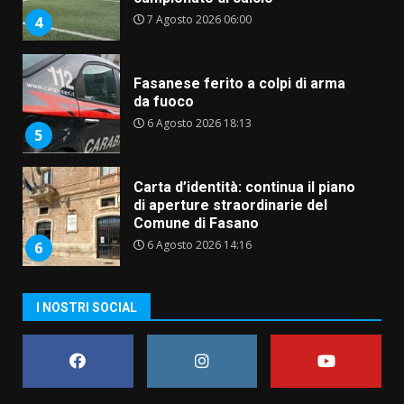
7 Agosto 2026 06:00
4
Fasanese ferito a colpi di arma
da fuoco
6 Agosto 2026 18:13
5
Carta d’identità: continua il piano
di aperture straordinarie del
Comune di Fasano
6 Agosto 2026 14:16
6
Grazia Neglia, coordinatrice
I NOSTRI SOCIAL
cittadina di Fratelli d’Italia,
pronta a tornare in Consiglio
comunale
7
6 Agosto 2026 08:00