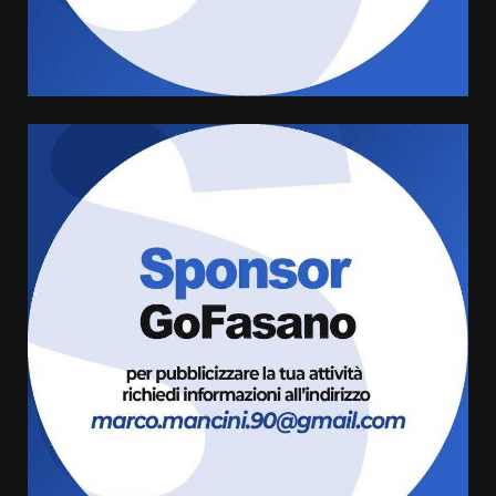
campionato di calcio”
7 Agosto 2026 06:00
4
Fasanese ferito a colpi di arma
da fuoco
6 Agosto 2026 18:13
5
Carta d’identità: continua il piano
di aperture straordinarie del
Comune di Fasano
6 Agosto 2026 14:16
6
Grazia Neglia, coordinatrice
cittadina di Fratelli d’Italia,
pronta a tornare in Consiglio
comunale
7
6 Agosto 2026 08:00