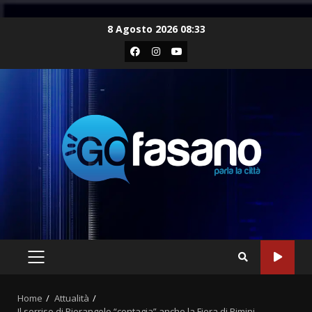
Skip
8 Agosto 2026 08:33
to
Facebook
Instagram
Youtube
content
PRIMARY
MENU
Home
Attualità
Il sorriso di Pierangelo “contagia” anche la Fiera di Rimini