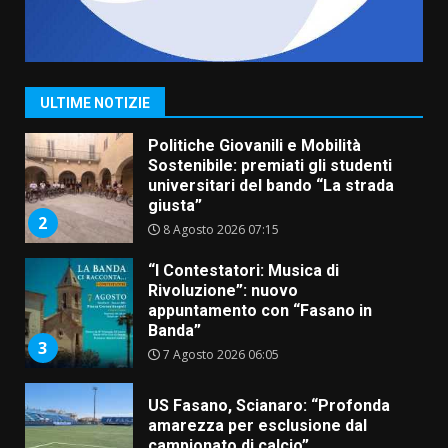
Savelletri in festa, domani sera
grande spettacolo con Uccio De
Santis
8 Agosto 2026 07:30
1
ULTIME NOTIZIE
Politiche Giovanili e Mobilità
Sostenibile: premiati gli studenti
universitari del bando “La strada
giusta”
2
8 Agosto 2026 07:15
“I Contestatori: Musica di
Rivoluzione”: nuovo
appuntamento con “Fasano in
Banda”
3
7 Agosto 2026 06:05
US Fasano, Scianaro: “Profonda
amarezza per esclusione dal
campionato di calcio”