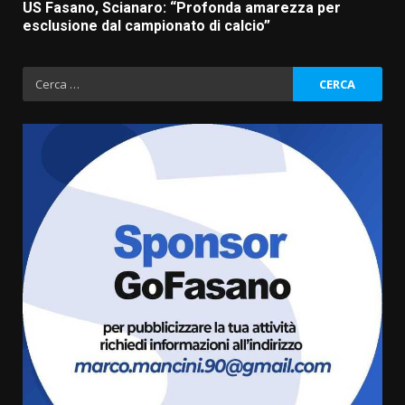
US Fasano, Scianaro: “Profonda amarezza per
esclusione dal campionato di calcio”
Ricerca
per:
“I Contestatori: Musica di
Rivoluzione”: nuovo
appuntamento con “Fasano in
Banda”
3
7 Agosto 2026 06:05
US Fasano, Scianaro: “Profonda
amarezza per esclusione dal