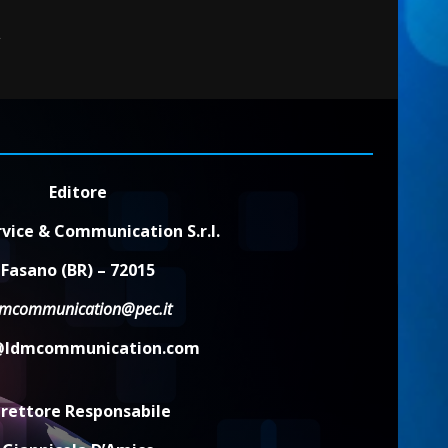
a
Editore
vice & Communication S.r.l.
Fasano (BR) – 72015
dmcommunication@pec.it
@ldmcommunication.com
irettore Responsabile