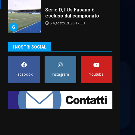
Serie D, l’Us Fasano è
escluso dal campionato
5 Agosto 2026 17:30
6
I NOSTRI SOCIAL
Truffatori in azione nelle
frazioni fasanesi
5 Agosto 2026 11:03
7
Facebook
Instagram
Youtube
Fasanese ferito a colpi di
arma da fuoco
6 Agosto 2026 18:13
1
Carta d’identità: continua il
piano di aperture
straordinarie del Comune di
Fasano