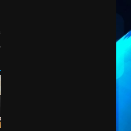
2
6 Agosto 2026 14:16
Grazia Neglia, coordinatrice
cittadina di Fratelli d’Italia,
pronta a tornare in Consiglio
:
comunale
n
3
6 Agosto 2026 08:00
o
Cura dei beni comuni e
cittadinanza attiva: online
l’avviso per la gestione
condivisa della Villetta di
4
Laureto
6 Agosto 2026 06:20
La magia del Minareto e la
prima assoluta de “L’Albergo
Belvedere. Il rapimento”
6 Agosto 2026 06:15
5