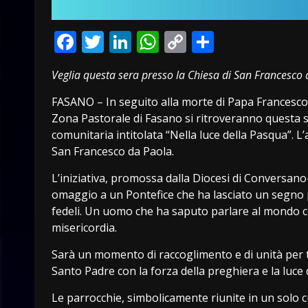
Facebook
Twitter
LinkedIn
WhatsApp
Copy
Condivid
Link
Veglia questa sera presso la Chiesa di San Francesco 
FASANO – In seguito alla morte di Papa Francesco, 
Zona Pastorale di Fasano si ritroveranno questa se
comunitaria intitolata “Nella luce della Pasqua”. 
San Francesco da Paola.
L’iniziativa, promossa dalla Diocesi di Conversan
omaggio a un Pontefice che ha lasciato un segno p
fedeli. Un uomo che ha saputo parlare al mondo con
misericordia.
Sarà un momento di raccoglimento e di unità per t
Santo Padre con la forza della preghiera e la luce
Le parrocchie, simbolicamente riunite in un solo cu