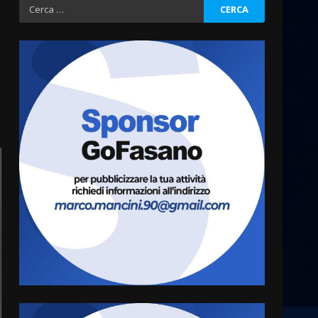
Ricerca
per:
Grazia Neglia, coordinatrice
cittadina di Fratelli d’Italia,
pronta a tornare in Consiglio
comunale
3
6 Agosto 2026 08:00
Cura dei beni comuni e
cittadinanza attiva: online
l’avviso per la gestione
condivisa della Villetta di
4
Laureto
6 Agosto 2026 06:20
La magia del Minareto e la
prima assoluta de “L’Albergo
Belvedere. Il rapimento”
6 Agosto 2026 06:15
5