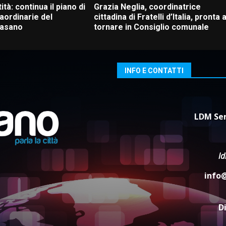
ità: continua il piano di
Grazia Neglia, coordinatrice
aordinarie del
cittadina di Fratelli d’Italia, pronta 
Fasano
tornare in Consiglio comunale
INFO E CONTATTI
LDM Ser
l
info
D