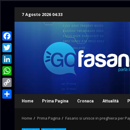
Skip
7 Agosto 2026 04:33
to
content
Facebook
Twitter
LinkedIn
WhatsApp
Copy
Link
Home
Prima Pagina
Cronaca
Attualità
P
Condividi
Home
Prima Pagina
Fasano si unisce in preghiera per P