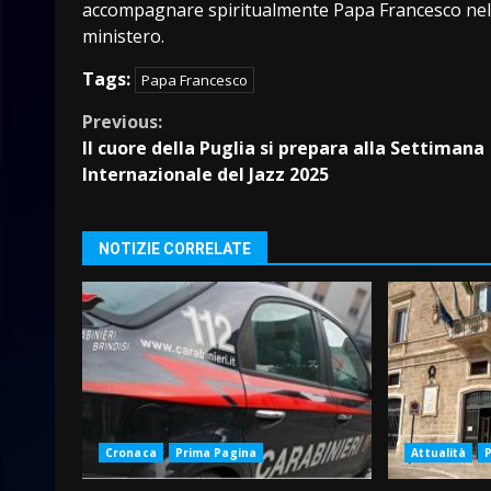
accompagnare spiritualmente Papa Francesco nel s
ministero.
Tags:
Papa Francesco
Continue
Previous:
Il cuore della Puglia si prepara alla Settimana
Reading
Internazionale del Jazz 2025
NOTIZIE CORRELATE
Cronaca
Prima Pagina
Attualità