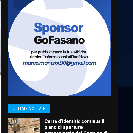
Serie D, l’Us Fasano è
escluso dal campionato
5 Agosto 2026 17:30
6
Truffatori in azione nelle
frazioni fasanesi
5 Agosto 2026 11:03
7
Fasanese ferito a colpi di
arma da fuoco
6 Agosto 2026 18:13
1
ULTIME NOTIZIE
Carta d’identità: continua il
piano di aperture