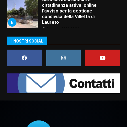
cittadinanza attiva: online
l’avviso per la gestione
condivisa della Villetta di
6
Laureto
6 Agosto 2026 06:20
La magia del Minareto e la prima
I NOSTRI SOCIAL
assoluta de “L’Albergo
Belvedere. Il rapimento”
6 Agosto 2026 06:15
7
“I Contestatori: Musica di
Rivoluzione”: nuovo
appuntamento con “Fasano in
Banda”
1
7 Agosto 2026 06:05
US Fasano, Scianaro: “Profonda
amarezza per esclusione dal
campionato di calcio”