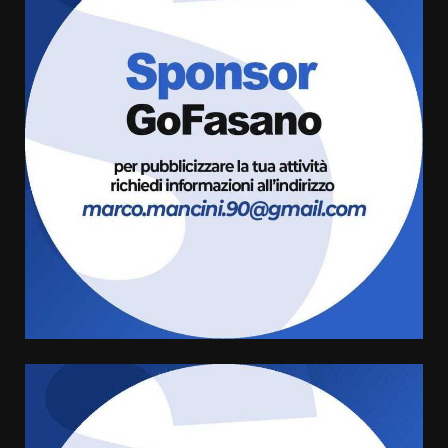
Fasanese ferito a colpi di arma
da fuoco
6 Agosto 2026 18:13
3
Carta d’identità: continua il piano
di aperture straordinarie del
Comune di Fasano
6 Agosto 2026 14:16
4
Grazia Neglia, coordinatrice
cittadina di Fratelli d’Italia,
pronta a tornare in Consiglio
comunale
5
6 Agosto 2026 08:00