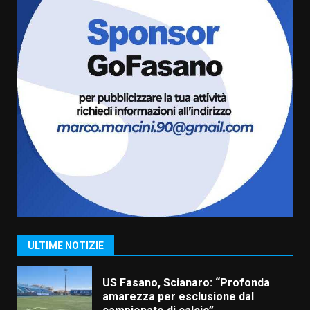
Cura dei beni comuni e
cittadinanza attiva: online
l’avviso per la gestione
condivisa della Villetta di
6
Laureto
6 Agosto 2026 06:20
La magia del Minareto e la prima
assoluta de “L’Albergo
Belvedere. Il rapimento”
6 Agosto 2026 06:15
7
“I Contestatori: Musica di
Rivoluzione”: nuovo
appuntamento con “Fasano in
Banda”
1
ULTIME NOTIZIE
7 Agosto 2026 06:05
US Fasano, Scianaro: “Profonda
amarezza per esclusione dal