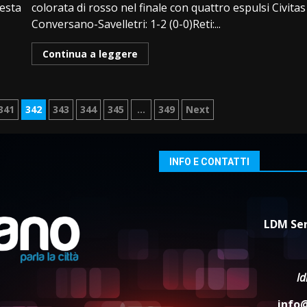
Festa
colorata di rosso nel finale con quattro espulsi Civitas
Conversano-Savelletri: 1-2 (0-0)Reti:...
Continua a leggere
341
342
343
344
345
…
349
Next
INFO E CONTATTI
LDM Ser
l
info