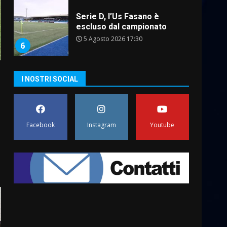
Serie D, l’Us Fasano è
escluso dal campionato
5 Agosto 2026 17:30
6
Truffatori in azione nelle
I NOSTRI SOCIAL
frazioni fasanesi
5 Agosto 2026 11:03
7
Facebook
Instagram
Youtube
Fasanese ferito a colpi di
arma da fuoco
6 Agosto 2026 18:13
1
Carta d’identità: continua il
piano di aperture
straordinarie del Comune di
Fasano
2