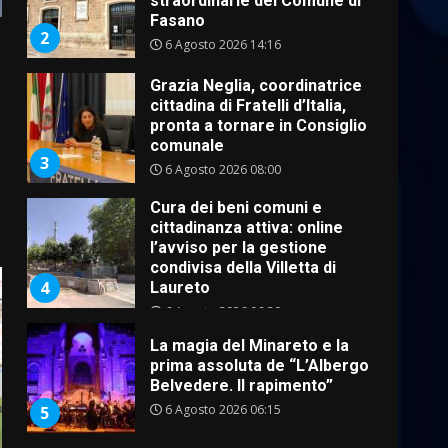
Fasano
2
6 Agosto 2026 14:16
Grazia Neglia, coordinatrice
cittadina di Fratelli d’Italia,
pronta a tornare in Consiglio
comunale
3
6 Agosto 2026 08:00
Cura dei beni comuni e
cittadinanza attiva: online
l’avviso per la gestione
condivisa della Villetta di
4
Laureto
6 Agosto 2026 06:20
La magia del Minareto e la
prima assoluta de “L’Albergo
Belvedere. Il rapimento”
6 Agosto 2026 06:15
5