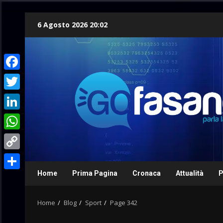
Skip
6 Agosto 2026 20:02
to
content
Facebook
Twitter
LinkedIn
WhatsApp
Copy
Link
Home
Prima Pagina
Cronaca
Attualità
P
Condividi
Home
Blog
Sport
Page 342