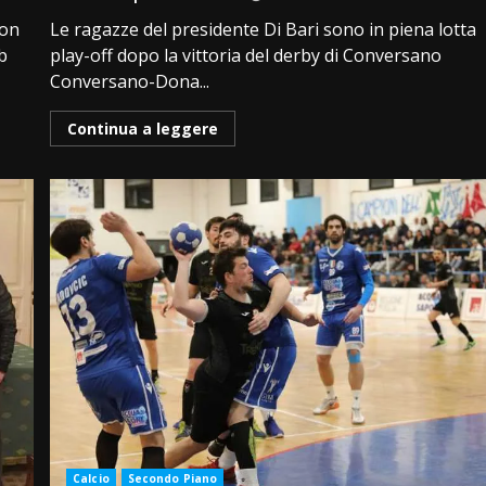
uon
Le ragazze del presidente Di Bari sono in piena lotta
b
play-off dopo la vittoria del derby di Conversano
Conversano-Dona...
Continua a leggere
Calcio
Secondo Piano