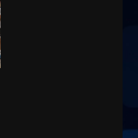
6 Agosto 2026 14:16
Grazia Neglia, coordinatrice
cittadina di Fratelli d’Italia,
pronta a tornare in Consiglio
comunale
3
6 Agosto 2026 08:00
Cura dei beni comuni e
cittadinanza attiva: online
l’avviso per la gestione
condivisa della Villetta di
4
Laureto
6 Agosto 2026 06:20
La magia del Minareto e la
prima assoluta de “L’Albergo
Belvedere. Il rapimento”
6 Agosto 2026 06:15
5