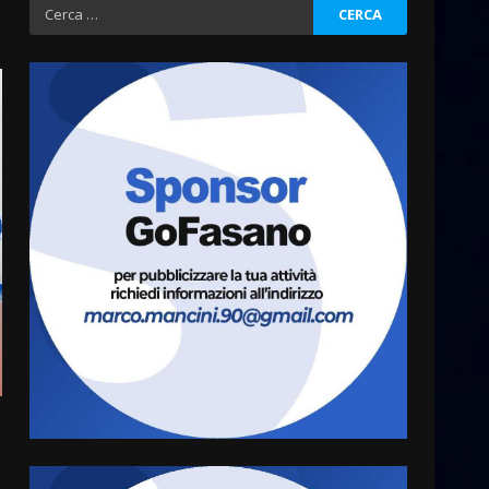
Ricerca
per:
Grazia Neglia, coordinatrice
cittadina di Fratelli d’Italia,
pronta a tornare in Consiglio
comunale
3
6 Agosto 2026 08:00
Cura dei beni comuni e
cittadinanza attiva: online
l’avviso per la gestione
condivisa della Villetta di
4
Laureto
6 Agosto 2026 06:20
La magia del Minareto e la
prima assoluta de “L’Albergo
Belvedere. Il rapimento”
6 Agosto 2026 06:15
5