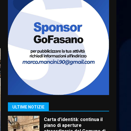
Serie D, l’Us Fasano è
escluso dal campionato
5 Agosto 2026 17:30
6
Truffatori in azione nelle
frazioni fasanesi
5 Agosto 2026 11:03
7
Fasanese ferito a colpi di
arma da fuoco
6 Agosto 2026 18:13
1
ULTIME NOTIZIE
Carta d’identità: continua il
piano di aperture
straordinarie del Comune di