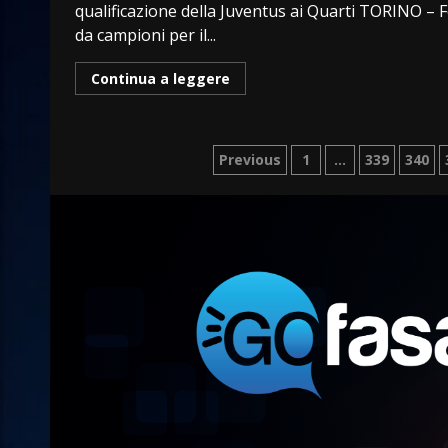
qualificazione della Juventus ai Quarti TORINO – 
da campioni per il...
Continua a leggere
Paginazione
Previous
1
…
339
340
degli
articoli