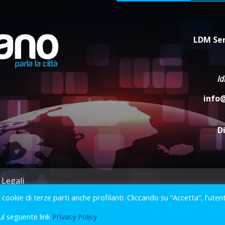
LDM Ser
l
info
D
 Legali
i cookie di terze parti anche profilanti. Cliccando su “Accetta”, l'uten
2023 © Gofasano
|
Powered by
Creativestudio
&
LGC
.
ul seguente link
Privacy Policy