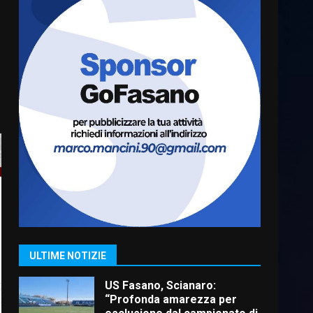
Cura dei beni comuni e
cittadinanza attiva: online
l’avviso per la gestione
condivisa della Villetta di
6
Laureto
6 Agosto 2026 06:20
La magia del Minareto e la
prima assoluta de “L’Albergo
Belvedere. Il rapimento”
6 Agosto 2026 06:15
7
“I Contestatori: Musica di
Rivoluzione”: nuovo
appuntamento con “Fasano in
Banda”
1
ULTIME NOTIZIE
7 Agosto 2026 06:05
US Fasano, Scianaro:
“Profonda amarezza per