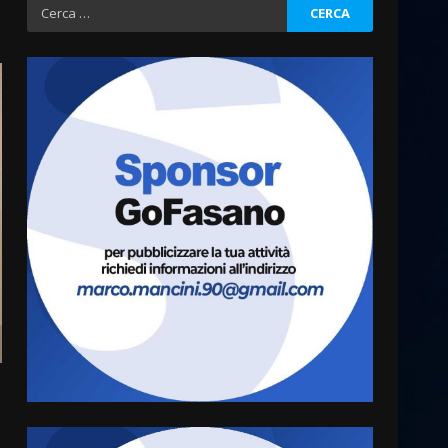
Ricerca
per:
Fasanese ferito a colpi di
arma da fuoco
6 Agosto 2026 18:13
3
Carta d’identità: continua il
piano di aperture
straordinarie del Comune di
Fasano
4
6 Agosto 2026 14:16
Grazia Neglia, coordinatrice
cittadina di Fratelli d’Italia,
pronta a tornare in Consiglio
comunale
5
6 Agosto 2026 08:00