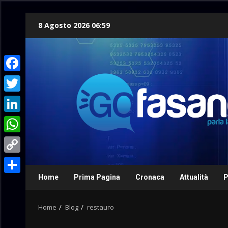
Skip
8 Agosto 2026 06:59
to
content
Facebook
Twitter
LinkedIn
WhatsApp
Copy
Link
Home
Prima Pagina
Cronaca
Attualità
P
Condividi
Home
Blog
restauro