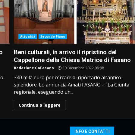
Attualità
Secondo Piano
zo
Beni culturali, in arrivo il ripristino del
Cappellone della Chiesa Matrice di Fasano
Redazione GoFasano
30 Dicembre 2022 08:08
ro
340 mila euro per cercare di riportarlo all’antico
splendore. Lo annuncia Amati FASANO – “La Giunta
regionale, eseguendo un...
Continua a leggere
INFO E CONTATTI