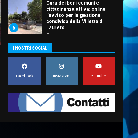
Cura dei beni comuni e
cittadinanza attiva: online
l’avviso per la gestione
condivisa della Villetta di
6
Laureto
6 Agosto 2026 06:20
La magia del Minareto e la
I NOSTRI SOCIAL
prima assoluta de “L’Albergo
Belvedere. Il rapimento”
6 Agosto 2026 06:15
7
Facebook
Instagram
Youtube
“I Contestatori: Musica di
Rivoluzione”: nuovo
appuntamento con “Fasano in
Banda”
1
7 Agosto 2026 06:05
US Fasano, Scianaro:
“Profonda amarezza per
esclusione dal campionato di
calcio”