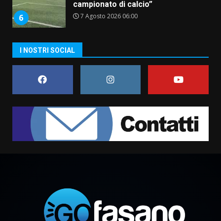
campionato di calcio”
7 Agosto 2026 06:00
6
I NOSTRI SOCIAL
Fasanese ferito a colpi di arma
da fuoco
6 Agosto 2026 18:13
7
Serie D, l’Us Fasano non molla e
conferma di voler ricorrere per
ottenere l’iscrizione
8 Agosto 2026 19:55
1
La Banda Città di Fasano apre
ufficialmente la Festa di
Savelletri
8 Agosto 2026 11:00
2