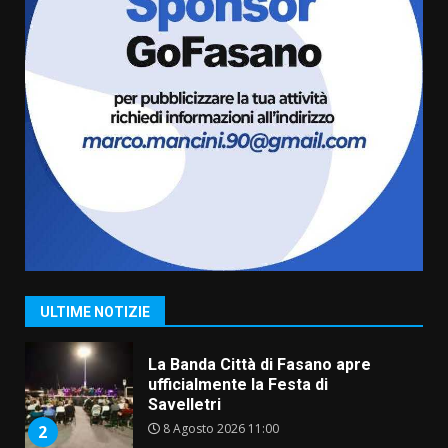
amarezza per esclusione dal
campionato di calcio”
7 Agosto 2026 06:00
6
Fasanese ferito a colpi di arma
da fuoco
6 Agosto 2026 18:13
7
Serie D, l’Us Fasano non molla e
conferma di voler ricorrere per
ottenere l’iscrizione
8 Agosto 2026 19:55
1
ULTIME NOTIZIE
La Banda Città di Fasano apre
ufficialmente la Festa di
Savelletri
8 Agosto 2026 11:00
2