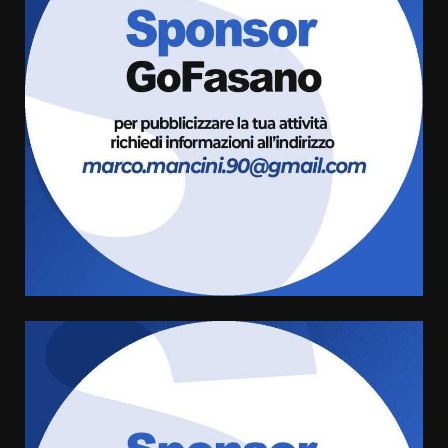
Savelletri in festa, domani sera
grande spettacolo con Uccio De
Santis
8 Agosto 2026 07:30
3
Politiche Giovanili e Mobilità
Sostenibile: premiati gli studenti
universitari del bando “La strada
giusta”
4
8 Agosto 2026 07:15
“I Contestatori: Musica di
Rivoluzione”: nuovo
appuntamento con “Fasano in
Banda”
5
7 Agosto 2026 06:05
US Fasano, Scianaro: “Profonda