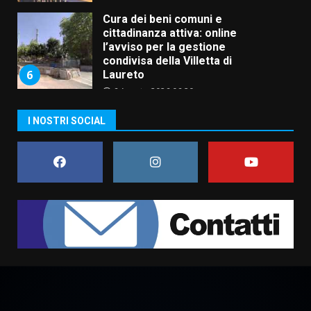
6 Agosto 2026 06:20
La magia del Minareto e la prima
assoluta de “L’Albergo
Belvedere. Il rapimento”
6 Agosto 2026 06:15
7
“I Contestatori: Musica di
I NOSTRI SOCIAL
Rivoluzione”: nuovo
appuntamento con “Fasano in
Banda”
1
7 Agosto 2026 06:05
US Fasano, Scianaro: “Profonda
amarezza per esclusione dal
campionato di calcio”
7 Agosto 2026 06:00
2
Fasanese ferito a colpi di arma
da fuoco