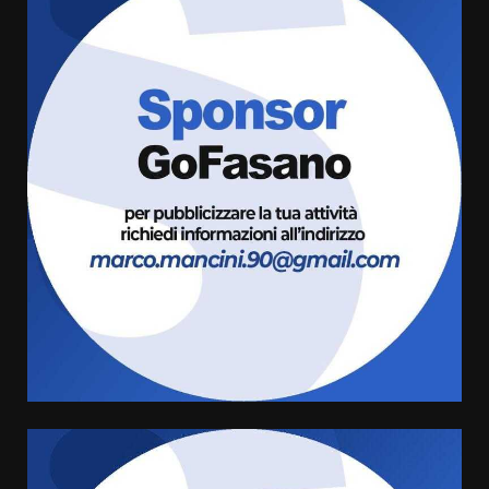
Fasanese ferito a colpi di arma
da fuoco
6 Agosto 2026 18:13
3
Carta d’identità: continua il piano
di aperture straordinarie del
Comune di Fasano
6 Agosto 2026 14:16
4
Grazia Neglia, coordinatrice
cittadina di Fratelli d’Italia,
pronta a tornare in Consiglio
comunale
5
6 Agosto 2026 08:00
Cura dei beni comuni e
cittadinanza attiva: online
l’avviso per la gestione
condivisa della Villetta di