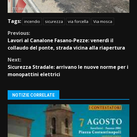
Tags:
incendio
sicurezza
via forcella
Via mosca
Continue
Previous:
Lavori al Canalone Fasano-Pezze: venerdì il
Reading
collaudo del ponte, strada vicina alla riapertura
Next:
Sicurezza Stradale: arrivano le nuove norme per i
monopattini elettrici
NOTIZIE CORRELATE