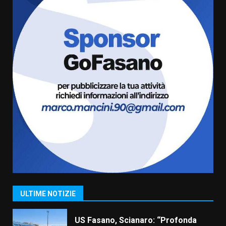
6
Laureto
6 Agosto 2026 06:20
La magia del Minareto e la prima
assoluta de “L’Albergo
Belvedere. Il rapimento”
6 Agosto 2026 06:15
7
“I Contestatori: Musica di
Rivoluzione”: nuovo
appuntamento con “Fasano in
Banda”
1
7 Agosto 2026 06:05
US Fasano, Scianaro: “Profonda
amarezza per esclusione dal
campionato di calcio”
7 Agosto 2026 06:00
2
ULTIME NOTIZIE
Fasanese ferito a colpi di arma